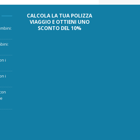
CALCOLA LA TUA POLIZZA
VIAGGIO E OTTIENI UNO
SCONTO DEL 10%
mbini:
bini:
on i
on i
con
ue