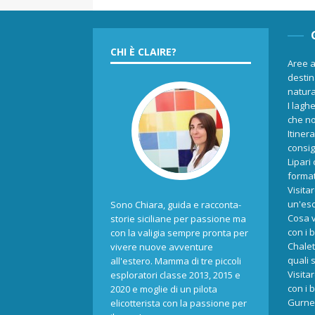
CHI È CLAIRE?
Aree a
destina
natur
I laghe
che no
Itiner
consigl
Lipari
format
Visita
un'esc
Sono Chiara, guida e racconta-
Cosa v
storie siciliane per passione ma
con i 
con la valigia sempre pronta per
Chalet
vivere nuove avventure
quali 
all'estero. Mamma di tre piccoli
Visita
esploratori classe 2013, 2015 e
con i 
2020 e moglie di un pilota
Gurne 
elicotterista con la passione per