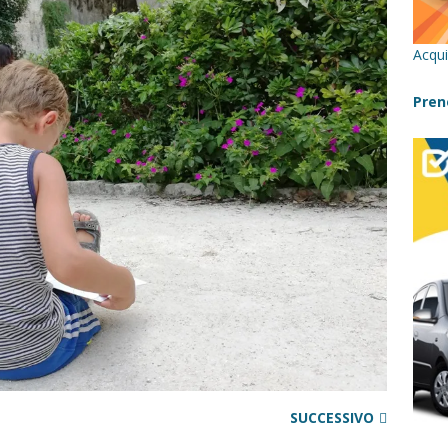
cilia con bambini: itinerari imperdibili (+ consigli utili)- Parte 1
Acqui
a con i bambini in Sicilia, dove andare?
FATTORIE
Pren
 Fiumara d’Arte con i bambini, quando la natura incontra l’arte
Sicilia con i bambini: mare, attività e tour a prova di famiglia
SUCCESSIVO