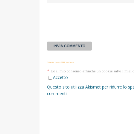
* Questa casella GDPR è richiesta
*
Do il mio consenso affinché un cookie salvi i miei 
Accetto
Questo sito utilizza Akismet per ridurre lo s
commenti
.