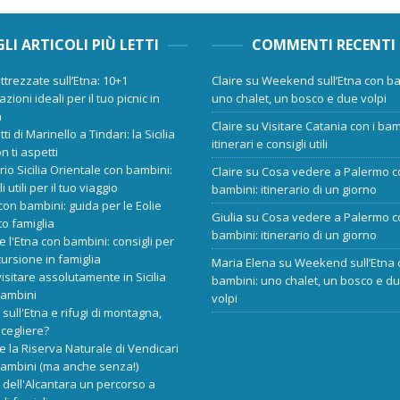
GLI ARTICOLI PIÙ LETTI
COMMENTI RECENTI
ttrezzate sull’Etna: 10+1
Claire
su
Weekend sull’Etna con ba
zioni ideali per il tuo picnic in
uno chalet, un bosco e due volpi
a
Claire
su
Visitare Catania con i bam
tti di Marinello a Tindari: la Sicilia
itinerari e consigli utili
n ti aspetti
ario Sicilia Orientale con bambini:
Claire
su
Cosa vedere a Palermo c
i utili per il tuo viaggio
bambini: itinerario di un giorno
 con bambini: guida per le Eolie
Giulia
su
Cosa vedere a Palermo c
o famiglia
bambini: itinerario di un giorno
re l'Etna con bambini: consigli per
ursione in famiglia
Maria Elena
su
Weekend sull’Etna 
isitare assolutamente in Sicilia
bambini: uno chalet, un bosco e d
bambini
volpi
 sull'Etna e rifugi di montagna,
scegliere?
re la Riserva Naturale di Vendicari
bambini (ma anche senza!)
dell'Alcantara un percorso a