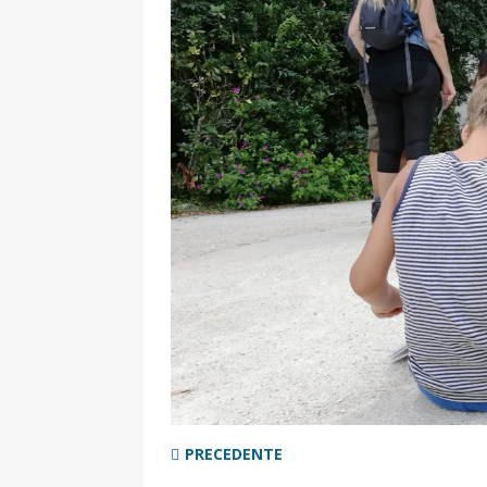
[ 2 Aprile 2025 ]
Escursioni in Si
VIAGGI IN SICILIA
[ 17 Settembre 2023 ]
Vendemmi
DIDATTICHE
[ 19 Gennaio 2023 ]
Visitare la
VIAGGI IN SICILIA
[ 20 Marzo 2022 ]
Cosa fare in 
VIAGGI IN SICILIA
PRECEDENTE