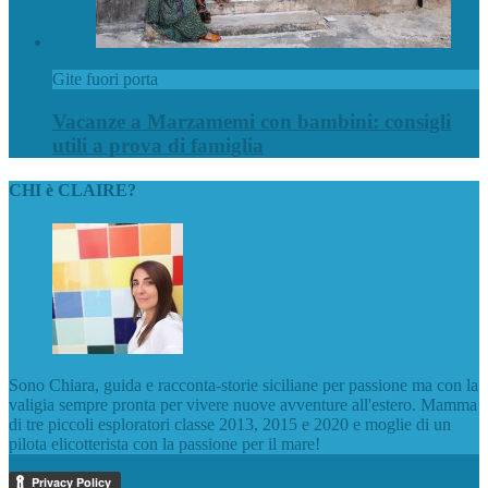
Gite fuori porta
Vacanze a Marzamemi con bambini: consigli
utili a prova di famiglia
CHI è CLAIRE?
Sono Chiara, guida e racconta-storie siciliane per passione ma con la
valigia sempre pronta per vivere nuove avventure all'estero. Mamma
di tre piccoli esploratori classe 2013, 2015 e 2020 e moglie di un
pilota elicotterista con la passione per il mare!