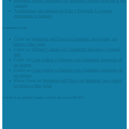
Itinerario Sicilia Orientale con bambini: consigli utili per il tuo
viaggio
Agriturismo con animali tra Etna e Nebrodi: La nostra
esperienza in fattoria
Commenti recenti
Claire
su
Weekend sull’Etna con bambini: uno chalet, un
bosco e due volpi
Claire
su
Visitare Catania con i bambini: itinerari e consigli
utili
Claire
su
Cosa vedere a Palermo con i bambini: itinerario di
un giorno
Giulia
su
Cosa vedere a Palermo con i bambini: itinerario di
un giorno
Maria Elena
su
Weekend sull’Etna con bambini: uno chalet,
un bosco e due volpi
Calcola la tua polizza viaggio e ottieni uno sconto del 10%