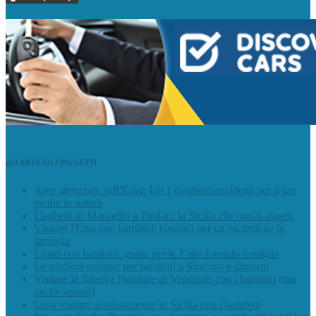
gLI ARTICOLI PIù LETTI
Aree attrezzate sull’Etna: 10+1 destinazioni ideali per il tuo
picnic in natura
I laghetti di Marinello a Tindari: la Sicilia che non ti aspetti
Visitare l'Etna con bambini: consigli per un'escursione in
famiglia
Lipari con bambini: guida per le Eolie formato famiglia
Le migliori spiagge per bambini a Siracusa e dintorni
Visitare la Riserva Naturale di Vendicari con i bambini (ma
anche senza!)
Cosa visitare assolutamente in Sicilia con i bambini