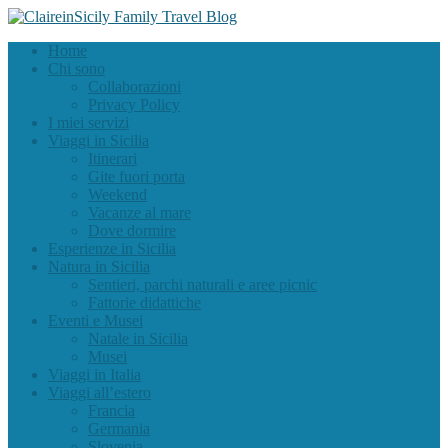
Home
Chi sono
Collaborazioni
Privacy Policy
I miei servizi
Viaggi in Sicilia
Itinerari
Gite fuori porta
Weekend
Vacanze al mare
Dove dormire
Esperienze in Sicilia
Natura in Sicilia
Sentieri, parchi naturali e aree picnic
Fattorie didattiche
Eventi e Musei
Natale in Sicilia
Musei
Viaggi in Italia
Viaggi all’estero
Francia
Germania
Slovenia