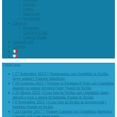
Spagna
Grecia
Stati Uniti
Seychelles
Lifestyle
Blogging
Giochi E Libri
Cose di Sicilia
Consigli utili
Contatti
Ultimi post
[ 17 Settembre 2023 ]
Vendemmia con i bambini in Sicilia,
dove andare?
Fattorie didattiche
[ 19 Gennaio 2023 ]
Visitare la Fiumara d’Arte con i bambini,
quando la natura incontra l’arte
Viaggi in Sicilia
[ 20 Marzo 2022 ]
Cosa fare in Sicilia con i bambini: mare,
attività e tour a prova di famiglia
Viaggi in Sicilia
[ 8 Novembre 2021 ]
Cosa fare in Sicilia in inverno con i
bambini
Natale in Sicilia
[ 24 Ottobre 2017 ]
Visitare Catania con i bambini: itinerari e
consigli utili
Gite fuori porta