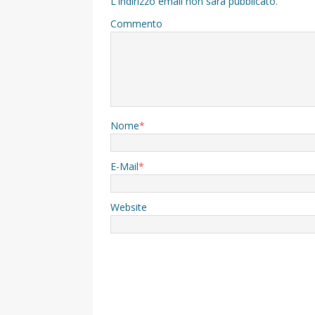
L'indirizzo email non sarà pubblicato.
Commento
Nome
*
E-Mail
*
Website