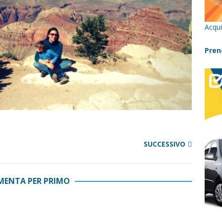
cilia con bambini: itinerari imperdibili (+ consigli utili)- Parte 1
Acqui
a con i bambini in Sicilia, dove andare?
FATTORIE
Pren
 Fiumara d’Arte con i bambini, quando la natura incontra l’arte
Sicilia con i bambini: mare, attività e tour a prova di famiglia
SUCCESSIVO
ENTA PER PRIMO