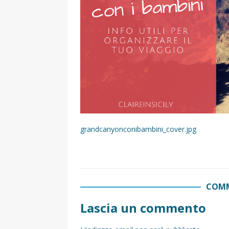
[ 2 Aprile 2025 ]
Escursioni in Si
VIAGGI IN SICILIA
[ 17 Settembre 2023 ]
Vendemmi
DIDATTICHE
[ 19 Gennaio 2023 ]
Visitare la
VIAGGI IN SICILIA
[ 20 Marzo 2022 ]
Cosa fare in 
grandcanyonconibambini_cover.jpg
VIAGGI IN SICILIA
COMM
Lascia un commento