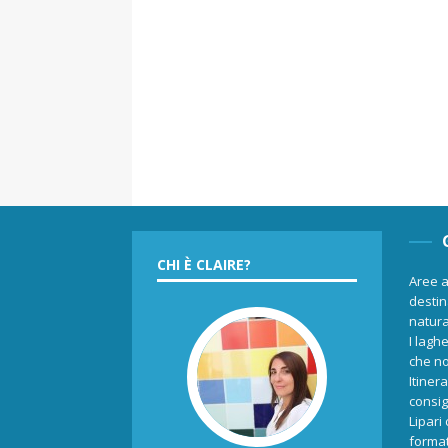
CHI È CLAIRE?
Aree a
destina
natur
I laghe
che no
Itiner
consigl
Lipari
format