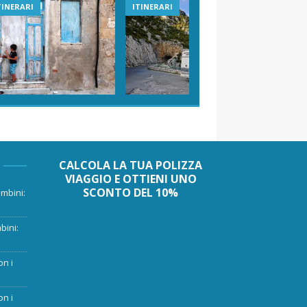
TINERARI
ITINERARI
VIAGGI I
CALCOLA LA TUA POLIZZA
VIAGGIO E OTTIENI UNO
SCONTO DEL 10%
mbini:
bini:
on i
on i