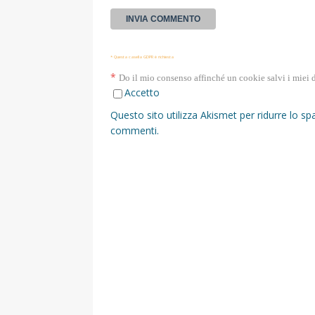
* Questa casella GDPR è richiesta
*
Do il mio consenso affinché un cookie salvi i miei 
Accetto
Questo sito utilizza Akismet per ridurre lo s
commenti
.