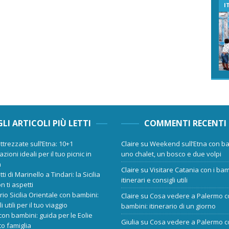
I
GLI ARTICOLI PIÙ LETTI
COMMENTI RECENTI
ttrezzate sull’Etna: 10+1
Claire
su
Weekend sull’Etna con ba
zioni ideali per il tuo picnic in
uno chalet, un bosco e due volpi
a
Claire
su
Visitare Catania con i bam
tti di Marinello a Tindari: la Sicilia
itinerari e consigli utili
n ti aspetti
ario Sicilia Orientale con bambini:
Claire
su
Cosa vedere a Palermo c
i utili per il tuo viaggio
bambini: itinerario di un giorno
 con bambini: guida per le Eolie
Giulia
su
Cosa vedere a Palermo c
o famiglia