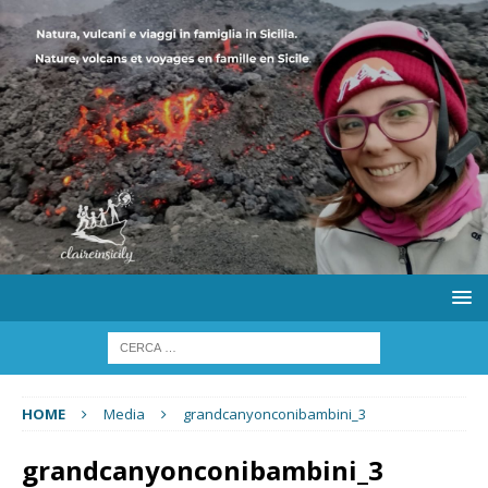
HOME
Media
grandcanyonconibambini_3
grandcanyonconibambini_3