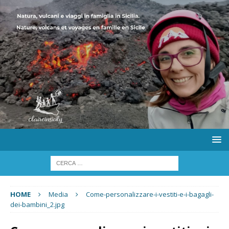
HOME
Media
Come-personalizzare-i-vestiti-e-i-bagagli-
dei-bambini_2.jpg