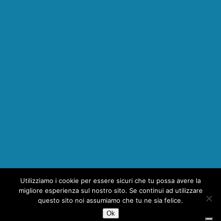
Utilizziamo i cookie per essere sicuri che tu possa avere la
1
migliore esperienza sul nostro sito. Se continui ad utilizzare
questo sito noi assumiamo che tu ne sia felice.
Ok
Copyright © 2026 | MH Magazine WordPress Theme by
MH Themes