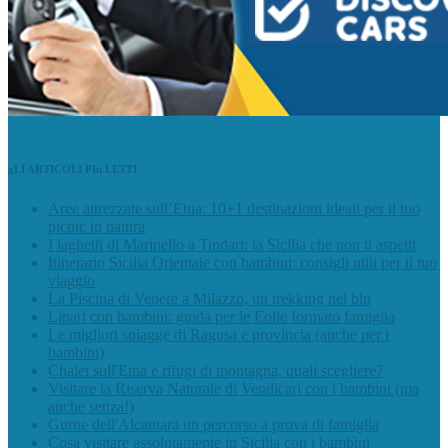
gLI ARTICOLI PIù LETTI
Aree attrezzate sull’Etna: 10+1 destinazioni ideali per il tuo
picnic in natura
I laghetti di Marinello a Tindari: la Sicilia che non ti aspetti
Itinerario Sicilia Orientale con bambini: consigli utili per il tuo
viaggio
La Piscina di Venere a Milazzo, un trekking nel blu
Lipari con bambini: guida per le Eolie formato famiglia
Le migliori spiagge di Ragusa e provincia (anche per i
bambini)
Chalet sull'Etna e rifugi di montagna, quali scegliere?
Visitare la Riserva Naturale di Vendicari con i bambini (ma
anche senza!)
Gurne dell'Alcantara un percorso a prova di famiglia
Cosa visitare assolutamente in Sicilia con i bambini