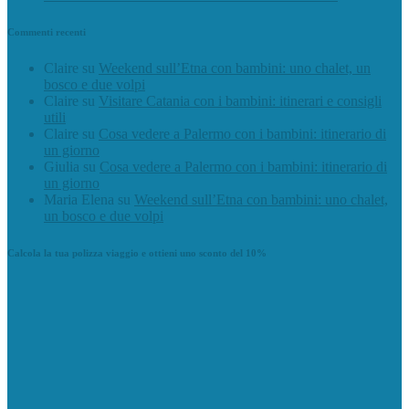
Commenti recenti
Claire
su
Weekend sull’Etna con bambini: uno chalet, un
bosco e due volpi
Claire
su
Visitare Catania con i bambini: itinerari e consigli
utili
Claire
su
Cosa vedere a Palermo con i bambini: itinerario di
un giorno
Giulia
su
Cosa vedere a Palermo con i bambini: itinerario di
un giorno
Maria Elena
su
Weekend sull’Etna con bambini: uno chalet,
un bosco e due volpi
Calcola la tua polizza viaggio e ottieni uno sconto del 10%