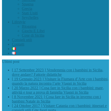
Spagna
Grecia
Stati Uniti
Seychelles
Lifestyle
Blogging
Giochi E Libri
Cose di Sicilia
Consigli utili
Contatti
Ultimi post
[ 17 Settembre 2023 ]
Vendemmia con i bambini in Sicilia,
dove andare?
Fattorie didattiche
[ 19 Gennaio 2023 ]
Visitare la Fiumara d’Arte con i bambini,
quando la natura incontra l’arte
Viaggi in Sicilia
[ 20 Marzo 2022 ]
Cosa fare in Sicilia con i bambini: mare,
attività e tour a prova di famiglia
Viaggi in Sicilia
[ 8 Novembre 2021 ]
Cosa fare in Sicilia in inverno con i
bambini
Natale in Sicilia
[ 24 Ottobre 2017 ]
Visitare Catania con i bambini: itinerari e
consigli utili
Gite fuori porta