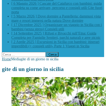
[ 6 Maggio 2026 ]
Cascate del Catafurco con bambini: guida
completa su come arrivare, percorso e consigli utili
Gite fuori
porta
[ 5 Marzo 2026 ]
Dove dormire a Pantelleria: dammusi vista
mare e resort immersi nella natura
Dove dormire
[ 17 Dicembre 2025 ]
Organizzare un viaggio in Sicilia con i
bambini (senza stress)
Consigli utili
[ 14 Settembre 2025 ]
Rifugi e Bivacchi sull’Etna: Guida
Completa per Famiglie
Sentieri, parchi naturali e aree picnic
[ 2 Aprile 2025 ]
Escursioni in Sicilia con bambini: itinerari
imperdibili (+ consigli utili)- Parte 1
Viaggi in Sicilia
Ricerca
per:
Home
Media
gite di un giorno in sicilia
gite di un giorno in sicilia