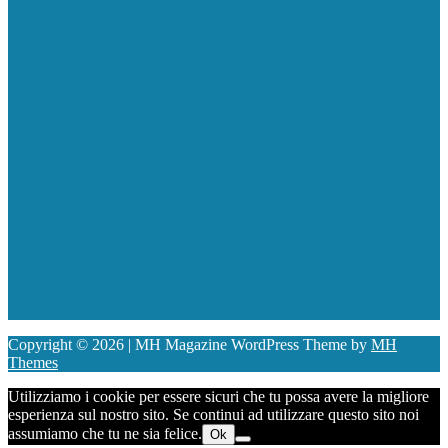
Copyright © 2026 | MH Magazine WordPress Theme by
MH
Themes
Utilizziamo i cookie per essere sicuri che tu possa avere la migliore
esperienza sul nostro sito. Se continui ad utilizzare questo sito noi
assumiamo che tu ne sia felice.
Ok