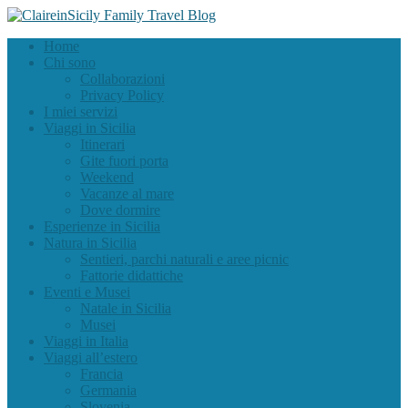
Home
Chi sono
Collaborazioni
Privacy Policy
I miei servizi
Viaggi in Sicilia
Itinerari
Gite fuori porta
Weekend
Vacanze al mare
Dove dormire
Esperienze in Sicilia
Natura in Sicilia
Sentieri, parchi naturali e aree picnic
Fattorie didattiche
Eventi e Musei
Natale in Sicilia
Musei
Viaggi in Italia
Viaggi all’estero
Francia
Germania
Slovenia