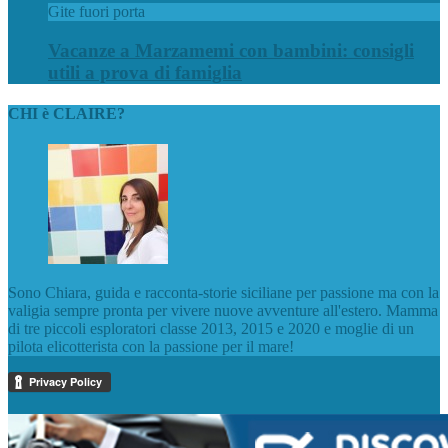
Gite fuori porta
Vacanze a Marzamemi con bambini: consigli
utili a prova di famiglia
CHI è CLAIRE?
Sono Chiara, guida e racconta-storie siciliane per passione ma con la
valigia sempre pronta per vivere nuove avventure all'estero. Mamma
di tre piccoli esploratori classe 2013, 2015 e 2020 e moglie di un
pilota elicotterista con la passione per il mare!