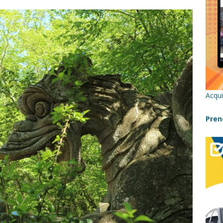
re un viaggio in Sicilia con i bambini (senza stress)
CONSIGLI
 Bivacchi sull’Etna: Guida Completa per Famiglie
SENTIERI,
C
icilia con bambini: itinerari imperdibili (+ consigli utili)- Parte 1
Acqui
a con i bambini in Sicilia, dove andare?
FATTORIE
Pren
a Fiumara d’Arte con i bambini, quando la natura incontra l’arte
Sicilia con i bambini: mare, attività e tour a prova di famiglia