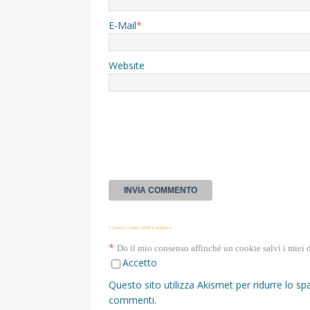
E-Mail
*
Website
* Questa casella GDPR è richiesta
*
Do il mio consenso affinché un cookie salvi i miei 
Accetto
Questo sito utilizza Akismet per ridurre lo s
commenti
.