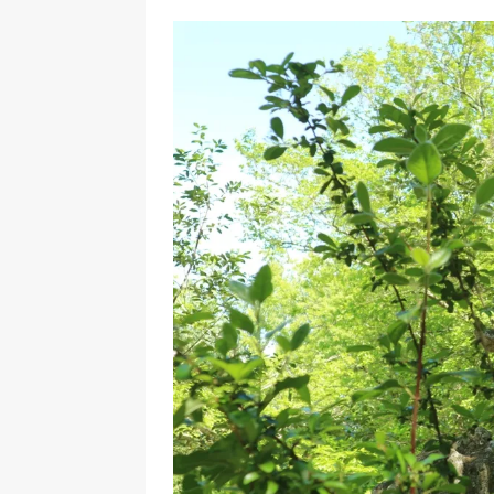
[ 17 Dicembre 2025 ]
Organizza
UTILI
[ 14 Settembre 2025 ]
Rifugi e
PARCHI NATURALI E AREE PICNI
[ 2 Aprile 2025 ]
Escursioni in S
VIAGGI IN SICILIA
[ 17 Settembre 2023 ]
Vendemmi
DIDATTICHE
[ 19 Gennaio 2023 ]
Visitare l
VIAGGI IN SICILIA
[ 20 Marzo 2022 ]
Cosa fare in 
VIAGGI IN SICILIA