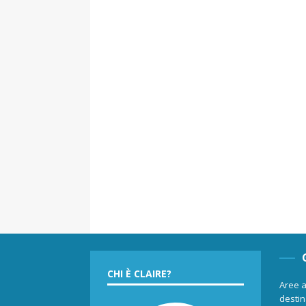
CHI È CLAIRE?
Aree a
destina