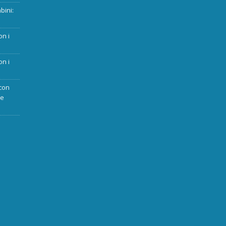
bini:
on i
on i
con
ue