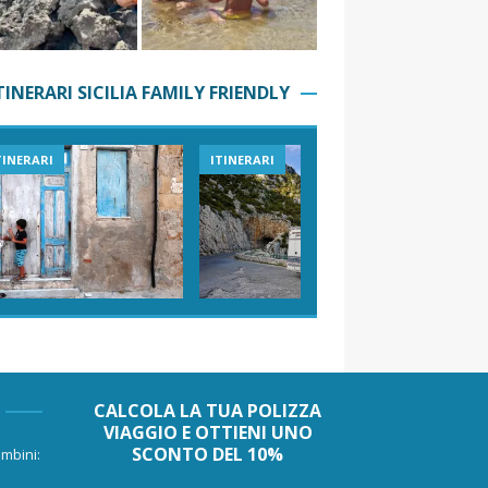
TINERARI SICILIA FAMILY FRIENDLY
TINERARI
ITINERARI
VIAGGI I
CALCOLA LA TUA POLIZZA
VIAGGIO E OTTIENI UNO
SCONTO DEL 10%
mbini: