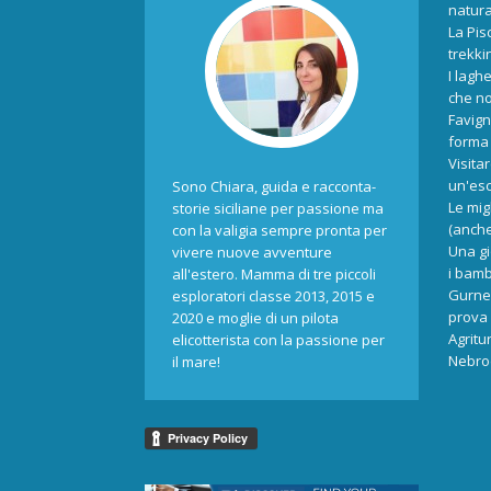
natur
La Pis
trekki
I laghe
che no
Favign
forma 
Visita
un'esc
Sono Chiara, guida e racconta-
Le mig
storie siciliane per passione ma
(anche
con la valigia sempre pronta per
Una gi
vivere nuove avventure
i bamb
all'estero. Mamma di tre piccoli
Gurne 
esploratori classe 2013, 2015 e
prova 
2020 e moglie di un pilota
Agritu
elicotterista con la passione per
Nebrod
il mare!