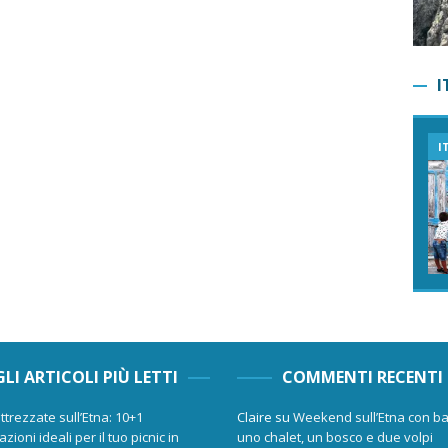
I
I
GLI ARTICOLI PIÙ LETTI
COMMENTI RECENTI
ttrezzate sull’Etna: 10+1
Claire
su
Weekend sull’Etna con ba
zioni ideali per il tuo picnic in
uno chalet, un bosco e due volpi