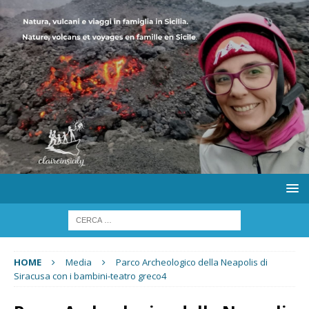
HOME
Media
Parco Archeologico della Neapolis di
Siracusa con i bambini-teatro greco4