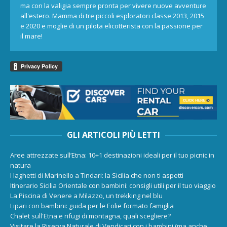
ma con la valigia sempre pronta per vivere nuove avventure
all'estero. Mamma di tre piccoli esploratori classe 2013, 2015
e 2020 e moglie di un pilota elicotterista con la passione per
il mare!
GLI ARTICOLI PIÙ LETTI
Aree attrezzate sull’Etna: 10+1 destinazioni ideali per il tuo picnic in
natura
I laghetti di Marinello a Tindari: la Sicilia che non ti aspetti
Itinerario Sicilia Orientale con bambini: consigli utili per il tuo viaggio
La Piscina di Venere a Milazzo, un trekking nel blu
Lipari con bambini: guida per le Eolie formato famiglia
Chalet sull'Etna e rifugi di montagna, quali scegliere?
Visitare la Riserva Naturale di Vendicari con i bambini (ma anche