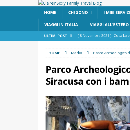
HOME
CHI SONO
I MIEI SERVIZ
VIAGGI IN ITALIA
VIAGGI ALL’ESTERO
[ 8 Novembre 2021 ]
Cosa fare 
ULTIMI POST
[ 24 Ottobre 2017 ]
Visitare Cat
HOME
Media
Parco Archeologico d
[ 6 Maggio 2026 ]
Cascate del 
percorso e consigli utili
GITE
Parco Archeologico
[ 5 Marzo 2026 ]
Dove dormire 
Siracusa con i bam
DOVE DORMIRE
[ 17 Dicembre 2025 ]
Organizza
UTILI
[ 14 Settembre 2025 ]
Rifugi e 
PARCHI NATURALI E AREE PICNI