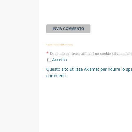
* Questa casella GDPR è richiesta
*
Do il mio consenso affinché un cookie salvi i miei 
Accetto
Questo sito utilizza Akismet per ridurre lo s
commenti
.