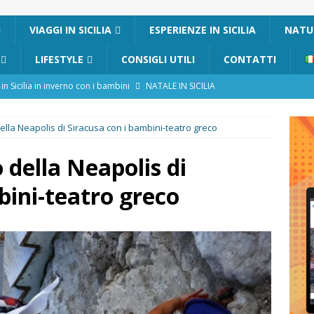
I
VIAGGI IN SICILIA
ESPERIENZE IN SICILIA
NATUR
LIFESTYLE
CONSIGLI UTILI
CONTATTI
in Sicilia in inverno con i bambini
NATALE IN SICILIA
ania con i bambini: itinerari e consigli utili
GITE FUORI PORTA
ella Neapolis di Siracusa con i bambini-teatro greco
Catafurco con bambini: guida completa su come arrivare,
 FUORI PORTA
 della Neapolis di
a Pantelleria: dammusi vista mare e resort immersi nella natura
bini-teatro greco
re un viaggio in Sicilia con i bambini (senza stress)
CONSIGLI
Bivacchi sull’Etna: Guida Completa per Famiglie
SENTIERI,
C