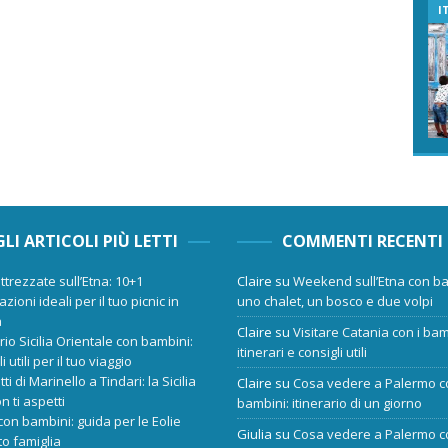
I
GLI ARTICOLI PIÙ LETTI
COMMENTI RECENTI
ttrezzate sull’Etna: 10+1
Claire
su
Weekend sull’Etna con ba
zioni ideali per il tuo picnic in
uno chalet, un bosco e due volpi
a
Claire
su
Visitare Catania con i bam
ario Sicilia Orientale con bambini:
itinerari e consigli utili
i utili per il tuo viaggio
tti di Marinello a Tindari: la Sicilia
Claire
su
Cosa vedere a Palermo c
n ti aspetti
bambini: itinerario di un giorno
 con bambini: guida per le Eolie
Giulia
su
Cosa vedere a Palermo c
o famiglia