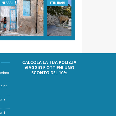
TINERARI
ITINERARI
VIAGGI I
CALCOLA LA TUA POLIZZA
VIAGGIO E OTTIENI UNO
SCONTO DEL 10%
mbini:
bini:
on i
on i