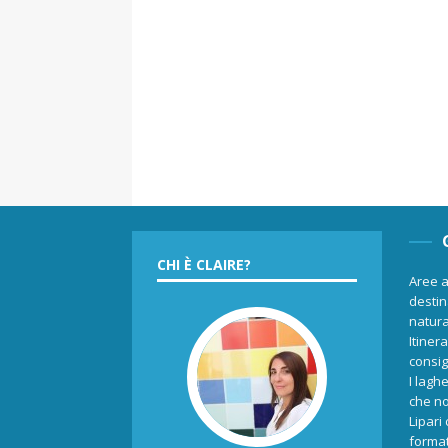
CHI È CLAIRE?
Aree a
destina
natur
Itiner
consigl
I laghe
che no
Lipari
format