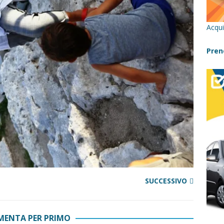
cilia con bambini: itinerari imperdibili (+ consigli utili)- Parte 1
Acqui
a con i bambini in Sicilia, dove andare?
FATTORIE
Pren
 Fiumara d’Arte con i bambini, quando la natura incontra l’arte
Sicilia con i bambini: mare, attività e tour a prova di famiglia
SUCCESSIVO
ENTA PER PRIMO