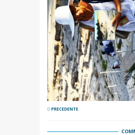
[ 2 Aprile 2025 ]
Escursioni in Si
VIAGGI IN SICILIA
[ 17 Settembre 2023 ]
Vendemmi
DIDATTICHE
[ 19 Gennaio 2023 ]
Visitare la
VIAGGI IN SICILIA
[ 20 Marzo 2022 ]
Cosa fare in 
VIAGGI IN SICILIA
PRECEDENTE
COMM