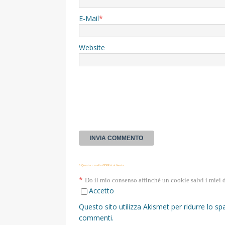
E-Mail
*
Website
* Questa casella GDPR è richiesta
*
Do il mio consenso affinché un cookie salvi i miei 
Accetto
Questo sito utilizza Akismet per ridurre lo s
commenti
.