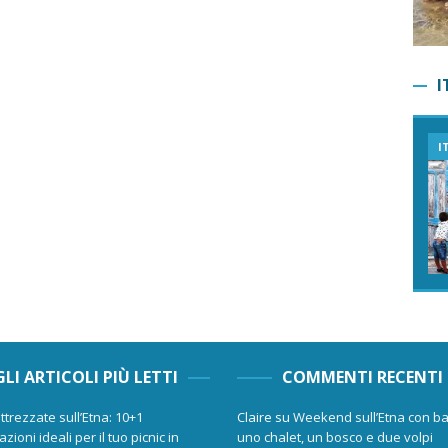
I
I
GLI ARTICOLI PIÙ LETTI
COMMENTI RECENTI
ttrezzate sull’Etna: 10+1
Claire
su
Weekend sull’Etna con ba
zioni ideali per il tuo picnic in
uno chalet, un bosco e due volpi