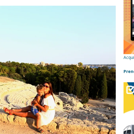
re un viaggio in Sicilia con i bambini (senza stress)
CONSIGLI
 Bivacchi sull’Etna: Guida Completa per Famiglie
SENTIERI,
C
icilia con bambini: itinerari imperdibili (+ consigli utili)- Parte 1
Acqui
a con i bambini in Sicilia, dove andare?
FATTORIE
Pren
a Fiumara d’Arte con i bambini, quando la natura incontra l’arte
Sicilia con i bambini: mare, attività e tour a prova di famiglia