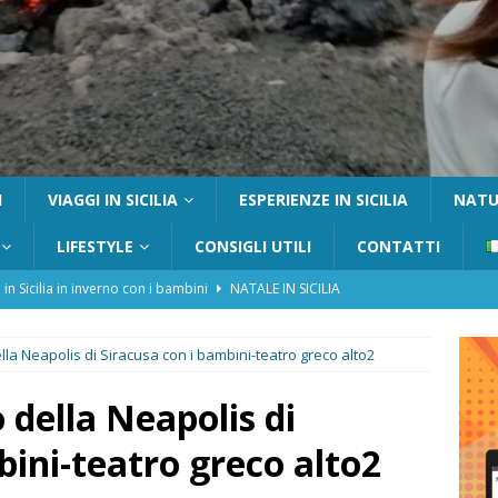
I
VIAGGI IN SICILIA
ESPERIENZE IN SICILIA
NATUR
LIFESTYLE
CONSIGLI UTILI
CONTATTI
 in Sicilia in inverno con i bambini
NATALE IN SICILIA
tania con i bambini: itinerari e consigli utili
GITE FUORI PORTA
la Neapolis di Siracusa con i bambini-teatro greco alto2
Catafurco con bambini: guida completa su come arrivare,
 FUORI PORTA
 della Neapolis di
a Pantelleria: dammusi vista mare e resort immersi nella natura
bini-teatro greco alto2