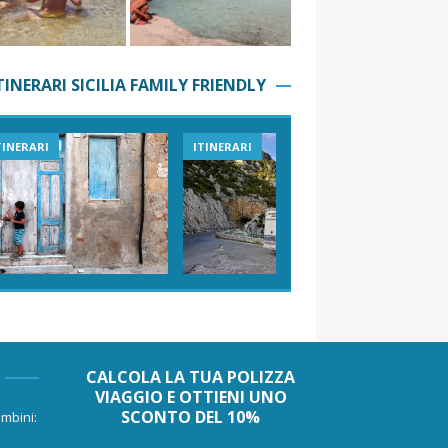
TINERARI SICILIA FAMILY FRIENDLY
TINERARI
ITINERARI
VIAGGI I
CALCOLA LA TUA POLIZZA
VIAGGIO E OTTIENI UNO
SCONTO DEL 10%
mbini: