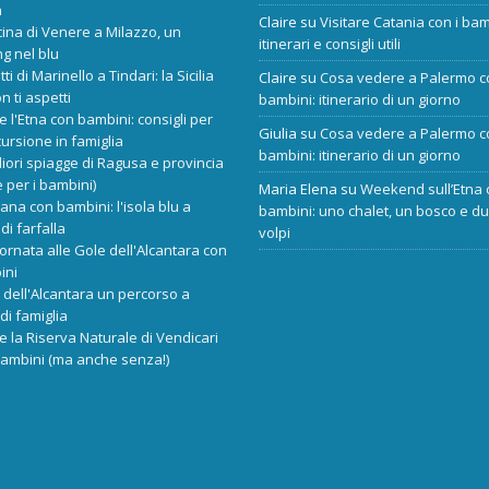
a
Claire
su
Visitare Catania con i bam
cina di Venere a Milazzo, un
itinerari e consigli utili
ng nel blu
tti di Marinello a Tindari: la Sicilia
Claire
su
Cosa vedere a Palermo c
n ti aspetti
bambini: itinerario di un giorno
re l'Etna con bambini: consigli per
Giulia
su
Cosa vedere a Palermo c
ursione in famiglia
bambini: itinerario di un giorno
liori spiagge di Ragusa e provincia
 per i bambini)
Maria Elena
su
Weekend sull’Etna 
ana con bambini: l'isola blu a
bambini: uno chalet, un bosco e d
di farfalla
volpi
ornata alle Gole dell'Alcantara con
ini
dell'Alcantara un percorso a
di famiglia
re la Riserva Naturale di Vendicari
bambini (ma anche senza!)