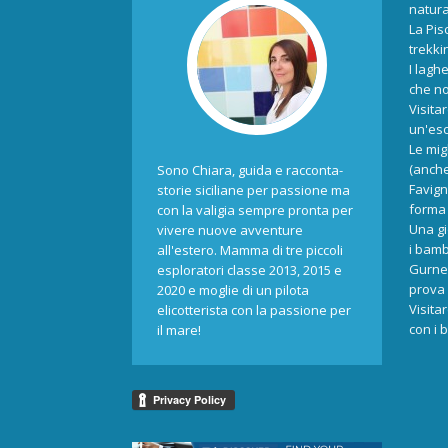
natur
La Pis
trekki
I laghe
che no
Visita
un'esc
Le mig
(anche
Sono Chiara, guida e racconta-
Favign
storie siciliane per passione ma
forma 
con la valigia sempre pronta per
Una gi
vivere nuove avventure
i bamb
all'estero. Mamma di tre piccoli
Gurne 
esploratori classe 2013, 2015 e
prova 
2020 e moglie di un pilota
Visita
elicotterista con la passione per
con i 
il mare!