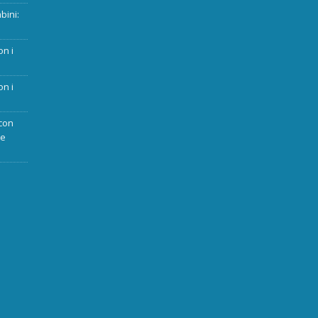
bini:
on i
on i
con
ue