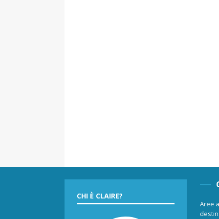
CHI È CLAIRE?
Aree a
destina