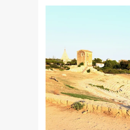
[ 17 Dicembre 2025 ]
Organizza
UTILI
[ 14 Settembre 2025 ]
Rifugi e
PARCHI NATURALI E AREE PICNI
[ 2 Aprile 2025 ]
Escursioni in S
VIAGGI IN SICILIA
[ 17 Settembre 2023 ]
Vendemmi
DIDATTICHE
[ 19 Gennaio 2023 ]
Visitare l
VIAGGI IN SICILIA
[ 20 Marzo 2022 ]
Cosa fare in 
VIAGGI IN SICILIA