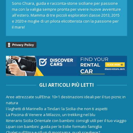
Sono Chiara, guida e racconta-storie siciliane per passione
ma con la valigia sempre pronta per vivere nuove avventure
all'estero. Mamma di tre piccoli esploratori classe 2013, 2015
e 2020 e moglie di un pilota elicotterista con la passione per
il mare!
GLI ARTICOLI PIÙ LETTI
Aree attrezzate sull’Etna: 10+1 destinazioni ideali per il tuo picnic in
natura
I laghetti di Marinello a Tindari: la Sicilia che non ti aspetti
La Piscina di Venere a Milazzo, un trekking nel blu
Itinerario Sicilia Orientale con bambini: consigli utili per il tuo viaggio
Lipari con bambini: guida per le Eolie formato famiglia
Chalet sull'Etna e rifugi di montagna, quali scegliere?