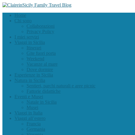
Home
Chi sono
Collaborazioni
Privacy Policy
I miei servizi
Viaggi in Sicilia
Itinerari
Gite fuori porta
Weekend
Vacanze al mare
Dove dormire
Esperienze in Sicilia
Natura in Sicilia
Sentieri, parchi naturali e aree picnic
Fattorie didattiche
Eventi e Musei
Natale in Sicilia
Musei
Viaggi in Italia
Viaggi all’estero
Francia
Germania
Slovenia