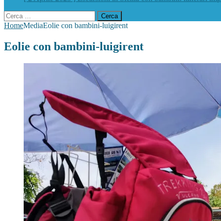
Ricerca
per:
Home
Media
Eolie con bambini-luigirent
Eolie con bambini-luigirent