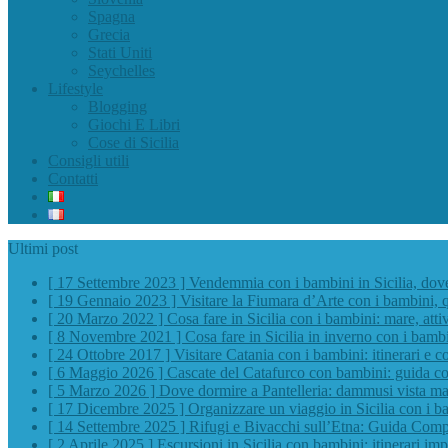
Spagna
Grecia
Stati Uniti
Seychelles
Lifestyle
Blogging
Giochi E Libri
Cose di Sicilia
Consigli utili
Contatti
Ultimi post
[ 17 Settembre 2023 ]
Vendemmia con i bambini in Sicilia, do
[ 19 Gennaio 2023 ]
Visitare la Fiumara d’Arte con i bambini, 
[ 20 Marzo 2022 ]
Cosa fare in Sicilia con i bambini: mare, atti
[ 8 Novembre 2021 ]
Cosa fare in Sicilia in inverno con i bamb
[ 24 Ottobre 2017 ]
Visitare Catania con i bambini: itinerari e co
[ 6 Maggio 2026 ]
Cascate del Catafurco con bambini: guida com
[ 5 Marzo 2026 ]
Dove dormire a Pantelleria: dammusi vista mar
[ 17 Dicembre 2025 ]
Organizzare un viaggio in Sicilia con i b
[ 14 Settembre 2025 ]
Rifugi e Bivacchi sull’Etna: Guida Comp
[ 2 Aprile 2025 ]
Escursioni in Sicilia con bambini: itinerari impe