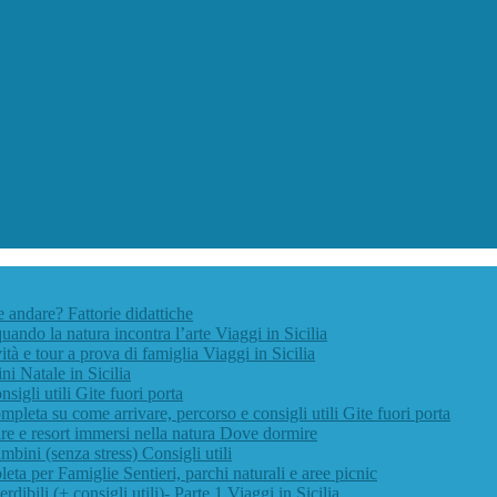
ve andare?
Fattorie didattiche
quando la natura incontra l’arte
Viaggi in Sicilia
vità e tour a prova di famiglia
Viaggi in Sicilia
ini
Natale in Sicilia
nsigli utili
Gite fuori porta
pleta su come arrivare, percorso e consigli utili
Gite fuori porta
e e resort immersi nella natura
Dove dormire
ambini (senza stress)
Consigli utili
leta per Famiglie
Sentieri, parchi naturali e aree picnic
rdibili (+ consigli utili)- Parte 1
Viaggi in Sicilia