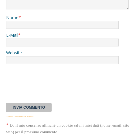
Nome
*
E-Mail
*
Website
* Questa casella GDPR è richiesta
*
Do il mio consenso affinché un cookie salvi i miei dati (nome, email, sito
web) per il prossimo commento.