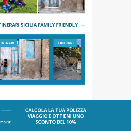
TINERARI SICILIA FAMILY FRIENDLY
TINERARI
ITINERARI
VIAGGI I
CALCOLA LA TUA POLIZZA
VIAGGIO E OTTIENI UNO
SCONTO DEL 10%
mbini: