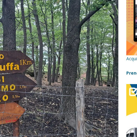
re un viaggio in Sicilia con i bambini (senza stress)
CONSIGLI
 Bivacchi sull’Etna: Guida Completa per Famiglie
SENTIERI,
C
icilia con bambini: itinerari imperdibili (+ consigli utili)- Parte 1
Acqui
a con i bambini in Sicilia, dove andare?
FATTORIE
Pren
a Fiumara d’Arte con i bambini, quando la natura incontra l’arte
Sicilia con i bambini: mare, attività e tour a prova di famiglia