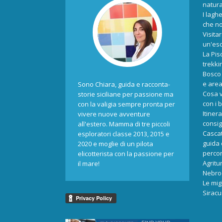
natur
I laghe
che no
Visita
un'esc
La Pis
trekki
Bosco 
e area
Sono Chiara, guida e racconta-
Cosa v
storie siciliane per passione ma
con i 
con la valigia sempre pronta per
Itiner
vivere nuove avventure
consigl
all'estero. Mamma di tre piccoli
Cascat
esploratori classe 2013, 2015 e
guida 
2020 e moglie di un pilota
percors
elicotterista con la passione per
Agritu
il mare!
Nebrod
Le mig
Siracu