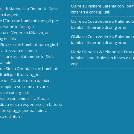
a
Claire
su
Visitare Catania con i bam
tti di Marinello a Tindari: la Sicilia
itinerari e consigli utili
n ti aspetti
re l'Etna con bambini: consigli per
Claire
su
Cosa vedere a Palermo c
ursione in famiglia
bambini: itinerario di un giorno
cina di Venere a Milazzo, un
Giulia
su
Cosa vedere a Palermo c
ng nel blu
bambini: itinerario di un giorno
Ficuzza con bambini: parco giochi
 attrezzata nel bosco
Maria Elena
su
Weekend sull’Etna 
isitare assolutamente in Sicilia
bambini: uno chalet, un bosco e d
bambini
volpi
ario Sicilia Orientale con bambini:
i utili per il tuo viaggio
e del Catafurco con bambini:
completa su come arrivare,
o e consigli utili
rismo con animali tra Etna e
i: La nostra esperienza in fattoria
liori spiagge per bambini a
sa e dintorni