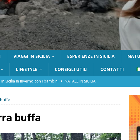
I
VIAGGI IN SICILIA
ESPERIENZE IN SICILIA
NATUR
LIFESTYLE
CONSIGLI UTILI
CONTATTI
 in Sicilia in inverno con i bambini
NATALE IN SICILIA
tania con i bambini: itinerari e consigli utili
GITE FUORI PORTA
 buffa
Catafurco con bambini: guida completa su come arrivare,
 FUORI PORTA
rra buffa
a Pantelleria: dammusi vista mare e resort immersi nella natura