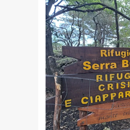
[ 17 Dicembre 2025 ]
Organizza
UTILI
[ 14 Settembre 2025 ]
Rifugi e
PARCHI NATURALI E AREE PICNI
[ 2 Aprile 2025 ]
Escursioni in S
VIAGGI IN SICILIA
[ 17 Settembre 2023 ]
Vendemmi
DIDATTICHE
[ 19 Gennaio 2023 ]
Visitare l
VIAGGI IN SICILIA
[ 20 Marzo 2022 ]
Cosa fare in 
VIAGGI IN SICILIA