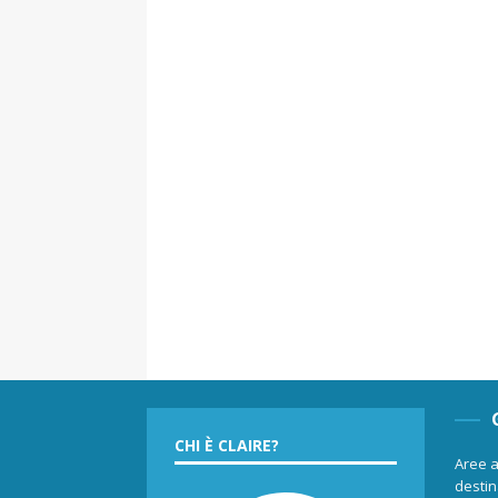
CHI È CLAIRE?
Aree a
destina