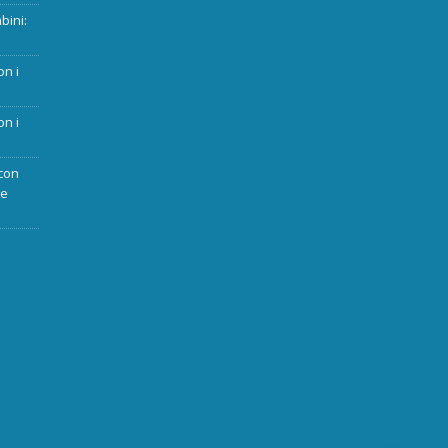
bini:
on i
on i
con
ue