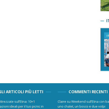
I
I
GLI ARTICOLI PIÙ LETTI
COMMENTI RECENTI
ttrezzate sull’Etna: 10+1
Claire
su
Weekend sull’Etna con ba
zioni ideali per il tuo picnic in
uno chalet, un bosco e due volpi