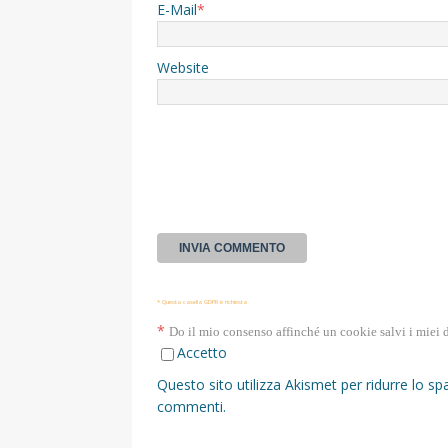
E-Mail
*
Website
* Questa casella GDPR è richiesta
*
Do il mio consenso affinché un cookie salvi i miei 
Accetto
Questo sito utilizza Akismet per ridurre lo s
commenti
.