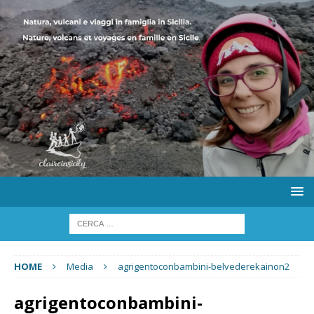
HOME
Media
agrigentoconbambini-belvederekainon2
agrigentoconbambini-