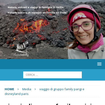
HOME
Media
viaggio di gruppo family parigi e
disneyland paris