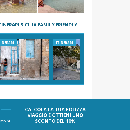
TINERARI SICILIA FAMILY FRIENDLY
TINERARI
ITINERARI
VIAGGI I
CALCOLA LA TUA POLIZZA
VIAGGIO E OTTIENI UNO
SCONTO DEL 10%
mbini: