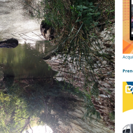
re un viaggio in Sicilia con i bambini (senza stress)
CONSIGLI
 Bivacchi sull’Etna: Guida Completa per Famiglie
SENTIERI,
C
icilia con bambini: itinerari imperdibili (+ consigli utili)- Parte 1
Acqui
a con i bambini in Sicilia, dove andare?
FATTORIE
Pren
a Fiumara d’Arte con i bambini, quando la natura incontra l’arte
Sicilia con i bambini: mare, attività e tour a prova di famiglia