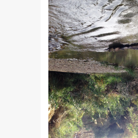
[ 17 Dicembre 2025 ]
Organizza
UTILI
[ 14 Settembre 2025 ]
Rifugi e
PARCHI NATURALI E AREE PICNI
[ 2 Aprile 2025 ]
Escursioni in S
VIAGGI IN SICILIA
[ 17 Settembre 2023 ]
Vendemmi
DIDATTICHE
[ 19 Gennaio 2023 ]
Visitare l
VIAGGI IN SICILIA
[ 20 Marzo 2022 ]
Cosa fare in 
VIAGGI IN SICILIA