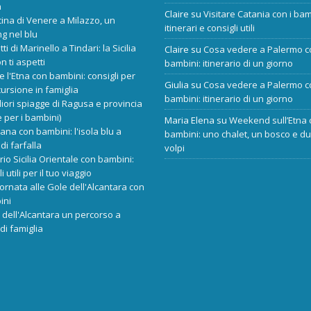
a
Claire
su
Visitare Catania con i bam
cina di Venere a Milazzo, un
itinerari e consigli utili
ng nel blu
tti di Marinello a Tindari: la Sicilia
Claire
su
Cosa vedere a Palermo c
n ti aspetti
bambini: itinerario di un giorno
re l'Etna con bambini: consigli per
Giulia
su
Cosa vedere a Palermo c
ursione in famiglia
bambini: itinerario di un giorno
liori spiagge di Ragusa e provincia
 per i bambini)
Maria Elena
su
Weekend sull’Etna 
ana con bambini: l'isola blu a
bambini: uno chalet, un bosco e d
di farfalla
volpi
ario Sicilia Orientale con bambini:
i utili per il tuo viaggio
ornata alle Gole dell'Alcantara con
ini
dell'Alcantara un percorso a
di famiglia