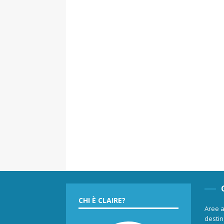
CHI È CLAIRE?
Aree a
destina