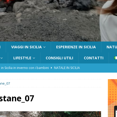
I
VIAGGI IN SICILIA
ESPERIENZE IN SICILIA
NATUR
LIFESTYLE
CONSIGLI UTILI
CONTATTI
 in Sicilia in inverno con i bambini
NATALE IN SICILIA
tania con i bambini: itinerari e consigli utili
GITE FUORI PORTA
ane_07
Catafurco con bambini: guida completa su come arrivare,
 FUORI PORTA
stane_07
a Pantelleria: dammusi vista mare e resort immersi nella natura