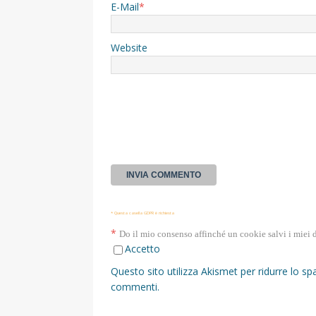
E-Mail
*
Website
* Questa casella GDPR è richiesta
*
Do il mio consenso affinché un cookie salvi i miei 
Accetto
Questo sito utilizza Akismet per ridurre lo s
commenti
.