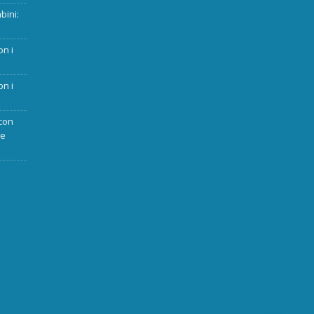
bini:
on i
on i
con
ue