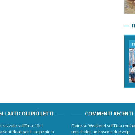
I
I
GLI ARTICOLI PIÙ LETTI
COMMENTI RECENTI
ttrezzate sull’Etna: 10+1
Claire
su
Weekend sull’Etna con ba
zioni ideali per il tuo picnic in
uno chalet, un bosco e due volpi