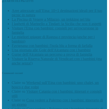
gLI ARTICOLI PIù LETTI
Aree attrezzate sull’Etna: 10+1 destinazioni ideali per il tuo
picnic in natura
La Piscina di Venere a Milazzo, un trekking nel blu
I laghetti di Marinello a Tindari: la Sicilia che non ti aspetti
Visitare l'Etna con bambini: consigli per un'escursione in
famiglia
Le migliori spiagge di Ragusa e provincia (anche per i
bambini)
Favignana con bambini: l'isola blu a forma di farfalla
Una giornata alle Gole dell'Alcantara con i bambini
Gurne dell'Alcantara un percorso a prova di famiglia
Visitare la Riserva Naturale di Vendicari con i bambini (ma
anche senza!)
Commenti recenti
Claire
su
Weekend sull’Etna con bambini: uno chalet, un
bosco e due volpi
Claire
su
Visitare Catania con i bambini: itinerari e consigli
utili
Claire
su
Cosa vedere a Palermo con i bambini: itinerario di
un giorno
Giulia
su
Cosa vedere a Palermo con i bambini: itinerario di