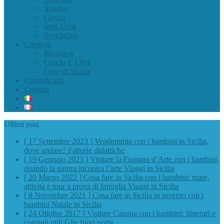
Spagna
Grecia
Stati Uniti
Seychelles
Lifestyle
Blogging
Giochi E Libri
Cose di Sicilia
Consigli utili
Contatti
Ultimi post
[ 17 Settembre 2023 ]
Vendemmia con i bambini in Sicilia,
dove andare?
Fattorie didattiche
[ 19 Gennaio 2023 ]
Visitare la Fiumara d’Arte con i bambini,
quando la natura incontra l’arte
Viaggi in Sicilia
[ 20 Marzo 2022 ]
Cosa fare in Sicilia con i bambini: mare,
attività e tour a prova di famiglia
Viaggi in Sicilia
[ 8 Novembre 2021 ]
Cosa fare in Sicilia in inverno con i
bambini
Natale in Sicilia
[ 24 Ottobre 2017 ]
Visitare Catania con i bambini: itinerari e
consigli utili
Gite fuori porta