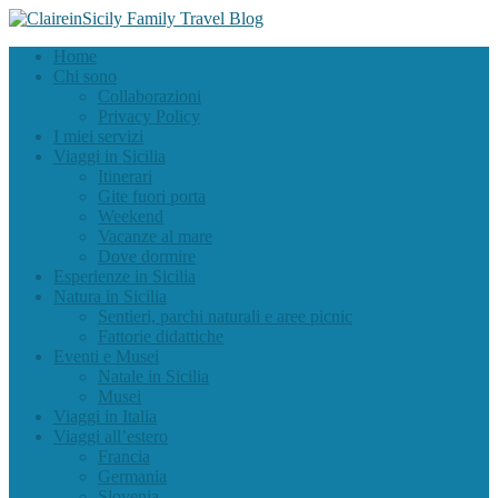
Home
Chi sono
Collaborazioni
Privacy Policy
I miei servizi
Viaggi in Sicilia
Itinerari
Gite fuori porta
Weekend
Vacanze al mare
Dove dormire
Esperienze in Sicilia
Natura in Sicilia
Sentieri, parchi naturali e aree picnic
Fattorie didattiche
Eventi e Musei
Natale in Sicilia
Musei
Viaggi in Italia
Viaggi all’estero
Francia
Germania
Slovenia