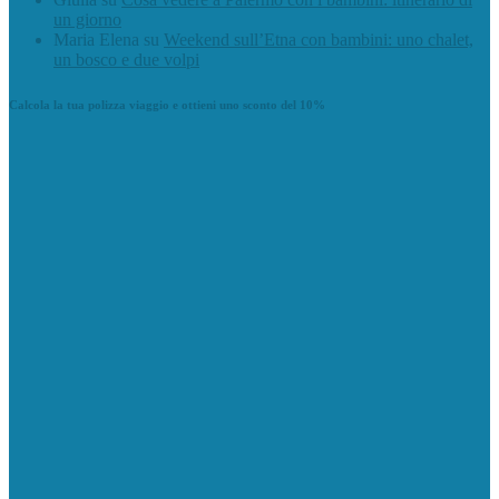
un giorno
Maria Elena
su
Weekend sull’Etna con bambini: uno chalet,
un bosco e due volpi
Calcola la tua polizza viaggio e ottieni uno sconto del 10%