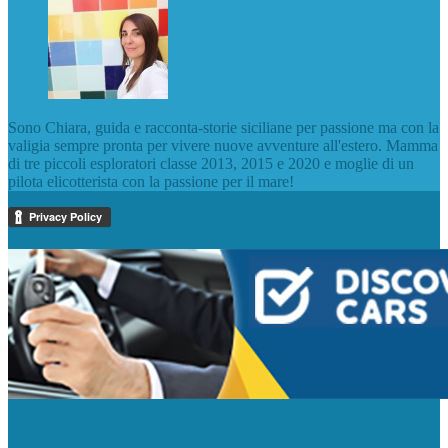
Sono Chiara, guida e racconta-storie siciliane per passione ma con la
valigia sempre pronta per vivere nuove avventure all'estero. Mamma
di tre piccoli esploratori classe 2013, 2015 e 2020 e moglie di un
pilota elicotterista con la passione per il mare!