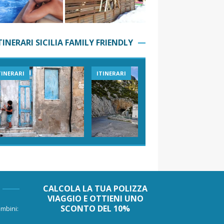
TINERARI SICILIA FAMILY FRIENDLY
TINERARI
ITINERARI
VIAGGI I
CALCOLA LA TUA POLIZZA
VIAGGIO E OTTIENI UNO
SCONTO DEL 10%
mbini: