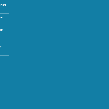
bini:
on i
on i
con
ue