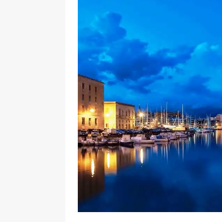
[ 17 Dicembre 2025 ]
Organizza
UTILI
[ 14 Settembre 2025 ]
Rifugi e
PARCHI NATURALI E AREE PICNI
[ 2 Aprile 2025 ]
Escursioni in S
VIAGGI IN SICILIA
[ 17 Settembre 2023 ]
Vendemmi
DIDATTICHE
[ 19 Gennaio 2023 ]
Visitare l
VIAGGI IN SICILIA
[ 20 Marzo 2022 ]
Cosa fare in 
VIAGGI IN SICILIA