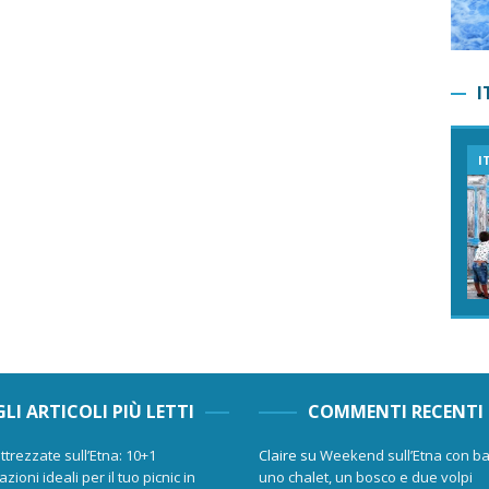
I
I
GLI ARTICOLI PIÙ LETTI
COMMENTI RECENTI
ttrezzate sull’Etna: 10+1
Claire
su
Weekend sull’Etna con ba
zioni ideali per il tuo picnic in
uno chalet, un bosco e due volpi