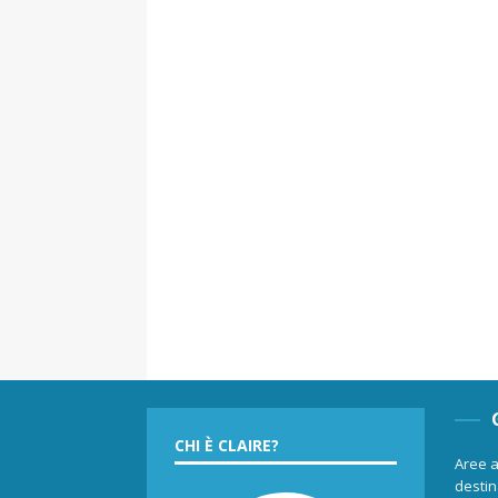
CHI È CLAIRE?
Aree a
destina