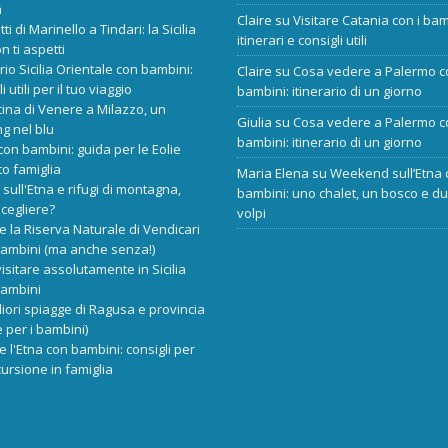
a
Claire
su
Visitare Catania con i bam
tti di Marinello a Tindari: la Sicilia
itinerari e consigli utili
n ti aspetti
ario Sicilia Orientale con bambini:
Claire
su
Cosa vedere a Palermo c
i utili per il tuo viaggio
bambini: itinerario di un giorno
cina di Venere a Milazzo, un
Giulia
su
Cosa vedere a Palermo c
ng nel blu
bambini: itinerario di un giorno
 con bambini: guida per le Eolie
o famiglia
Maria Elena
su
Weekend sull’Etna 
 sull'Etna e rifugi di montagna,
bambini: uno chalet, un bosco e d
scegliere?
volpi
re la Riserva Naturale di Vendicari
bambini (ma anche senza!)
isitare assolutamente in Sicilia
bambini
liori spiagge di Ragusa e provincia
 per i bambini)
re l'Etna con bambini: consigli per
ursione in famiglia