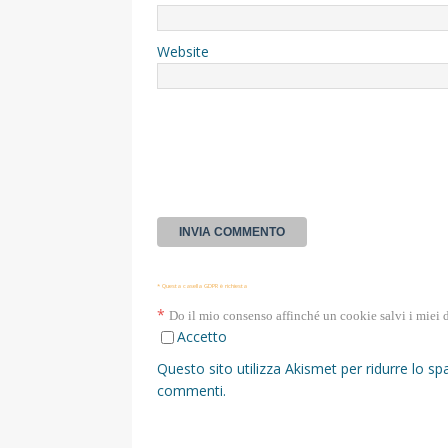
Website
* Questa casella GDPR è richiesta
*
Do il mio consenso affinché un cookie salvi i miei 
Accetto
Questo sito utilizza Akismet per ridurre lo s
commenti
.