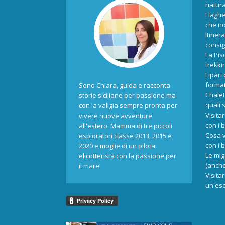
natur
I laghe
che no
Itiner
consigl
La Pis
trekki
Lipari
format
Sono Chiara, guida e racconta-
Chalet
storie siciliane per passione ma
quali 
con la valigia sempre pronta per
Visita
vivere nuove avventure
con i 
all'estero. Mamma di tre piccoli
Cosa v
esploratori classe 2013, 2015 e
con i 
2020 e moglie di un pilota
Le mig
elicotterista con la passione per
(anche
il mare!
Visita
un'esc