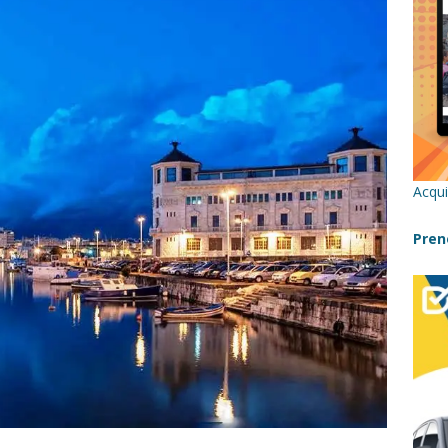
re un viaggio in Sicilia con i bambini (senza stress)
CONSIGLI
 Bivacchi sull’Etna: Guida Completa per Famiglie
SENTIERI,
C
icilia con bambini: itinerari imperdibili (+ consigli utili)- Parte 1
Acqui
a con i bambini in Sicilia, dove andare?
FATTORIE
Pren
a Fiumara d’Arte con i bambini, quando la natura incontra l’arte
Sicilia con i bambini: mare, attività e tour a prova di famiglia