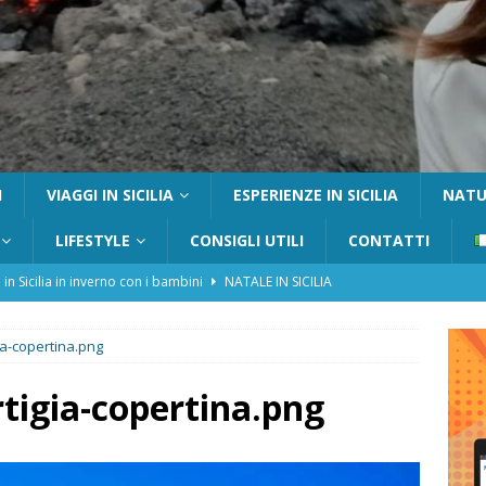
I
VIAGGI IN SICILIA
ESPERIENZE IN SICILIA
NATUR
LIFESTYLE
CONSIGLI UTILI
CONTATTI
 in Sicilia in inverno con i bambini
NATALE IN SICILIA
tania con i bambini: itinerari e consigli utili
GITE FUORI PORTA
a-copertina.png
Catafurco con bambini: guida completa su come arrivare,
 FUORI PORTA
tigia-copertina.png
a Pantelleria: dammusi vista mare e resort immersi nella natura