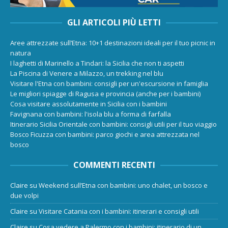
GLI ARTICOLI PIÙ LETTI
Aree attrezzate sull’Etna: 10+1 destinazioni ideali per il tuo picnic in
natura
I laghetti di Marinello a Tindari: la Sicilia che non ti aspetti
La Piscina di Venere a Milazzo, un trekking nel blu
Visitare l'Etna con bambini: consigli per un'escursione in famiglia
Le migliori spiagge di Ragusa e provincia (anche per i bambini)
Cosa visitare assolutamente in Sicilia con i bambini
Favignana con bambini: l'isola blu a forma di farfalla
Itinerario Sicilia Orientale con bambini: consigli utili per il tuo viaggio
Bosco Ficuzza con bambini: parco giochi e area attrezzata nel
bosco
COMMENTI RECENTI
Claire
su
Weekend sull’Etna con bambini: uno chalet, un bosco e
due volpi
Claire
su
Visitare Catania con i bambini: itinerari e consigli utili
Claire
su
Cosa vedere a Palermo con i bambini: itinerario di un