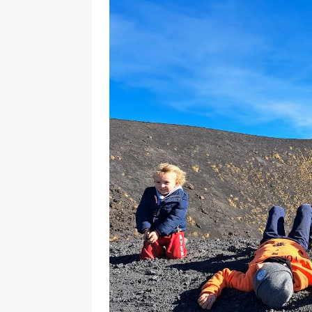
[ 17 Dicembre 2025 ]
Organizza
UTILI
[ 14 Settembre 2025 ]
Rifugi e
PARCHI NATURALI E AREE PICNI
[ 2 Aprile 2025 ]
Escursioni in S
VIAGGI IN SICILIA
[ 17 Settembre 2023 ]
Vendemmi
DIDATTICHE
[ 19 Gennaio 2023 ]
Visitare l
VIAGGI IN SICILIA
[ 20 Marzo 2022 ]
Cosa fare in 
VIAGGI IN SICILIA