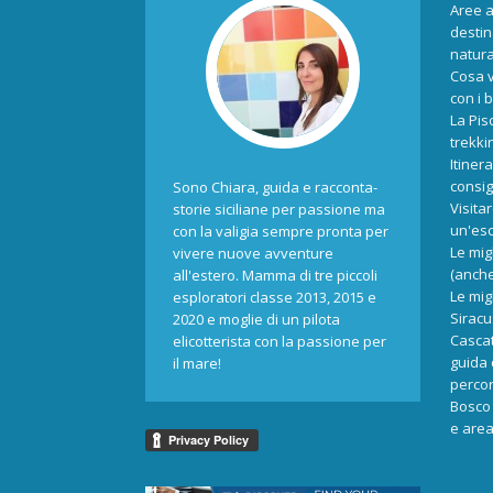
Aree a
destina
natur
Cosa v
con i 
La Pis
trekki
Itiner
consigl
Sono Chiara, guida e racconta-
Visita
storie siciliane per passione ma
un'esc
con la valigia sempre pronta per
Le mig
vivere nuove avventure
(anche
all'estero. Mamma di tre piccoli
Le mig
esploratori classe 2013, 2015 e
Siracu
2020 e moglie di un pilota
Cascat
elicotterista con la passione per
guida 
il mare!
percors
Bosco 
e area