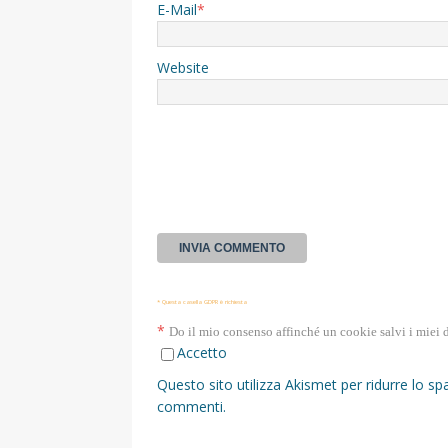
E-Mail
*
Website
* Questa casella GDPR è richiesta
*
Do il mio consenso affinché un cookie salvi i miei 
Accetto
Questo sito utilizza Akismet per ridurre lo s
commenti
.