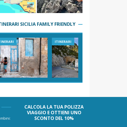
TINERARI SICILIA FAMILY FRIENDLY
TINERARI
ITINERARI
VIAGGI I
CALCOLA LA TUA POLIZZA
VIAGGIO E OTTIENI UNO
SCONTO DEL 10%
mbini: