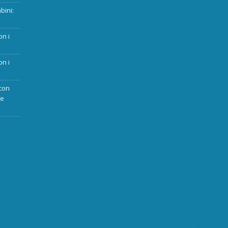
bini:
on i
on i
con
ue