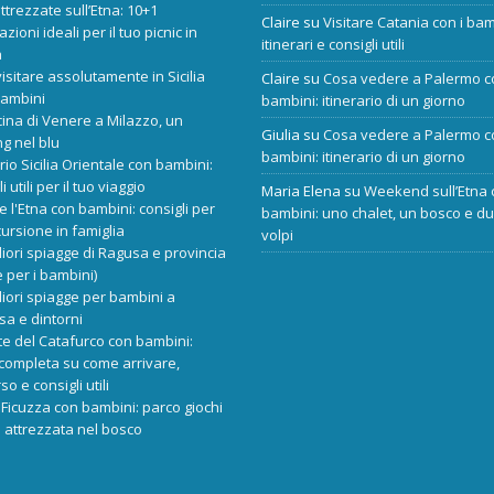
ttrezzate sull’Etna: 10+1
Claire
su
Visitare Catania con i bam
zioni ideali per il tuo picnic in
itinerari e consigli utili
a
isitare assolutamente in Sicilia
Claire
su
Cosa vedere a Palermo c
bambini
bambini: itinerario di un giorno
cina di Venere a Milazzo, un
Giulia
su
Cosa vedere a Palermo c
ng nel blu
bambini: itinerario di un giorno
ario Sicilia Orientale con bambini:
i utili per il tuo viaggio
Maria Elena
su
Weekend sull’Etna 
re l'Etna con bambini: consigli per
bambini: uno chalet, un bosco e d
ursione in famiglia
volpi
liori spiagge di Ragusa e provincia
 per i bambini)
liori spiagge per bambini a
sa e dintorni
e del Catafurco con bambini:
completa su come arrivare,
o e consigli utili
Ficuzza con bambini: parco giochi
 attrezzata nel bosco