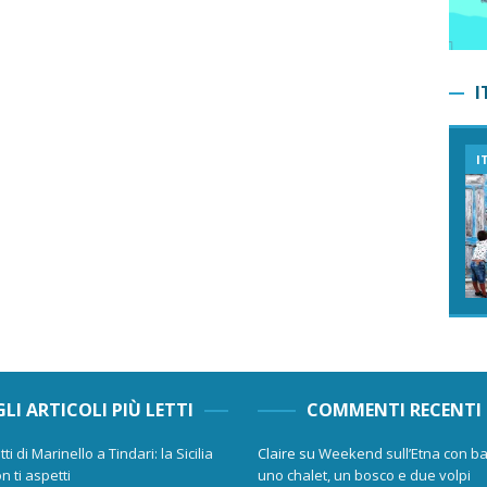
I
I
GLI ARTICOLI PIÙ LETTI
COMMENTI RECENTI
tti di Marinello a Tindari: la Sicilia
Claire
su
Weekend sull’Etna con ba
n ti aspetti
uno chalet, un bosco e due volpi