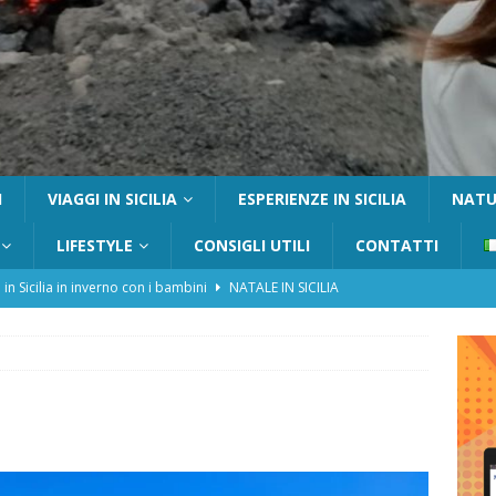
I
VIAGGI IN SICILIA
ESPERIENZE IN SICILIA
NATUR
LIFESTYLE
CONSIGLI UTILI
CONTATTI
 in Sicilia in inverno con i bambini
NATALE IN SICILIA
tania con i bambini: itinerari e consigli utili
GITE FUORI PORTA
Catafurco con bambini: guida completa su come arrivare,
 FUORI PORTA
a Pantelleria: dammusi vista mare e resort immersi nella natura