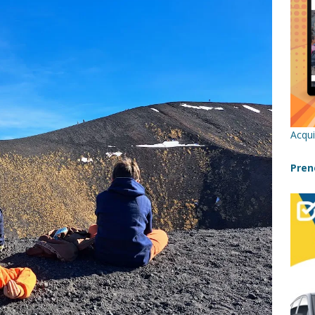
re un viaggio in Sicilia con i bambini (senza stress)
CONSIGLI
 Bivacchi sull’Etna: Guida Completa per Famiglie
SENTIERI,
C
icilia con bambini: itinerari imperdibili (+ consigli utili)- Parte 1
Acqui
a con i bambini in Sicilia, dove andare?
FATTORIE
Pren
a Fiumara d’Arte con i bambini, quando la natura incontra l’arte
Sicilia con i bambini: mare, attività e tour a prova di famiglia