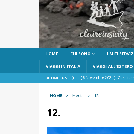
HOME
CHI SONO
I MIEI SERVIZ
VIAGGI IN ITALIA
VIAGGI ALL’ESTERO
[ 8 Novembre 2021 ]
Cosa fare
ULTIMI POST
[ 24 Ottobre 2017 ]
Visitare Ca
HOME
Media
12.
[ 6 Maggio 2026 ]
Cascate del 
percorso e consigli utili
GITE
12.
[ 5 Marzo 2026 ]
Dove dormire 
DOVE DORMIRE