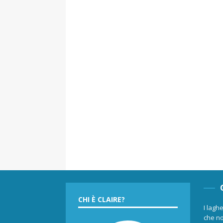
CHI È CLAIRE?
I laghe
che no