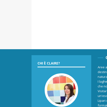
CHI È CLAIRE?
Aree a
destina
natur
I laghe
che no
Visita
un'esc
Lipari
format