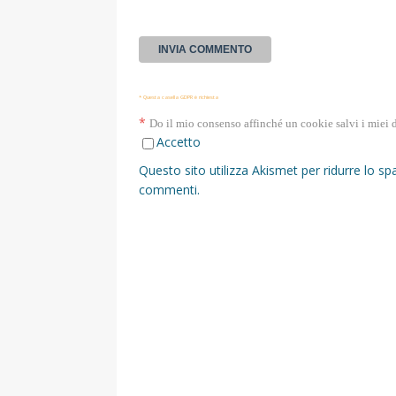
* Questa casella GDPR è richiesta
*
Do il mio consenso affinché un cookie salvi i miei 
Accetto
Questo sito utilizza Akismet per ridurre lo s
commenti
.