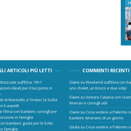
I
GLI ARTICOLI PIÙ LETTI
COMMENTI RECENTI
ttrezzate sull’Etna: 10+1
Claire
su
Weekend sull’Etna con ba
zioni ideali per il tuo picnic in
uno chalet, un bosco e due volpi
a
Claire
su
Visitare Catania con i bam
tti di Marinello a Tindari: la Sicilia
itinerari e consigli utili
n ti aspetti
re l'Etna con bambini: consigli per
Claire
su
Cosa vedere a Palermo c
ursione in famiglia
bambini: itinerario di un giorno
 con bambini: guida per le Eolie
Giulia
su
Cosa vedere a Palermo c
o famiglia