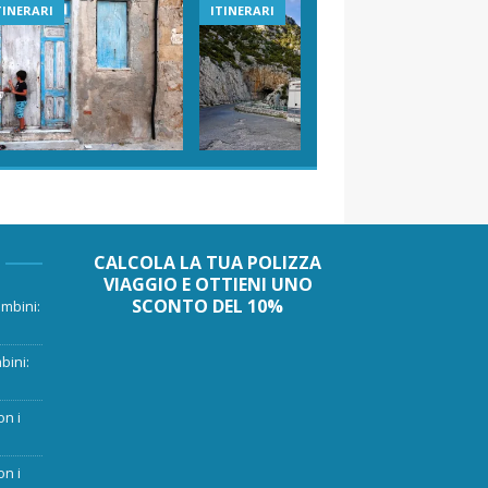
TINERARI
ITINERARI
VIAGGI I
CALCOLA LA TUA POLIZZA
VIAGGIO E OTTIENI UNO
SCONTO DEL 10%
mbini:
bini:
on i
on i