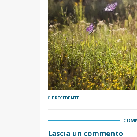
[ 2 Aprile 2025 ]
Escursioni in Si
VIAGGI IN SICILIA
[ 17 Settembre 2023 ]
Vendemmi
DIDATTICHE
[ 19 Gennaio 2023 ]
Visitare la
VIAGGI IN SICILIA
[ 20 Marzo 2022 ]
Cosa fare in 
VIAGGI IN SICILIA
PRECEDENTE
COMM
Lascia un commento