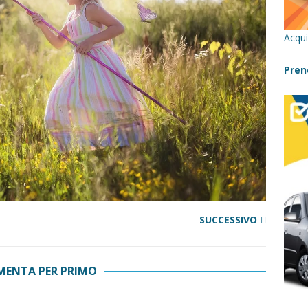
cilia con bambini: itinerari imperdibili (+ consigli utili)- Parte 1
Acqui
a con i bambini in Sicilia, dove andare?
FATTORIE
Pren
 Fiumara d’Arte con i bambini, quando la natura incontra l’arte
Sicilia con i bambini: mare, attività e tour a prova di famiglia
SUCCESSIVO
ENTA PER PRIMO