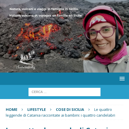
HOME
LIFESTYLE
COSE DI SICILIA
Le quattro
leggende di Catania raccontate ai bambini: i quattro candelabri