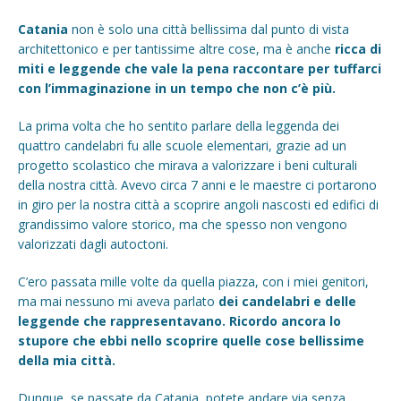
Catania
non è solo una città bellissima dal punto di vista
architettonico e per tantissime altre cose, ma è anche
ricca di
miti e leggende che vale la pena raccontare per tuffarci
con l’immaginazione in un tempo che non c’è più.
La prima volta che ho sentito parlare della leggenda dei
quattro candelabri fu alle scuole elementari, grazie ad un
progetto scolastico che mirava a valorizzare i beni culturali
della nostra città. Avevo circa 7 anni e le maestre ci portarono
in giro per la nostra città a scoprire angoli nascosti ed edifici di
grandissimo valore storico, ma che spesso non vengono
valorizzati dagli autoctoni.
C’ero passata mille volte da quella piazza, con i miei genitori,
ma mai nessuno mi aveva parlato
dei candelabri e delle
leggende che rappresentavano. Ricordo ancora lo
stupore che ebbi nello scoprire quelle cose bellissime
della mia città.
Dunque, se passate da Catania, potete andare via senza