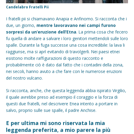
Candelabro Fratelli Pii
I fratelli pii si chiamavano Anapia e Anfinomo. Si racconta che i
due, un giorno,
mentre lavoravano nei campi furono
sorpresi da un’eruzione dell’Etna
. La prima cosa che fecero
fu quella di andare a salvare i loro genitori mettendoli sulle loro
spalle. Durante la fuga successe una cosa incredibile: la lava li
raggiunse, ma si aprì evitando di travolgerli. Nei paesi etnei
esistono molte raffigurazioni di questo racconto e
probabilmente ciò è dato dal fatto che i contadini della zona,
nei secoli, hanno avuto a che fare con le numerose eruzioni
del nostro vulcano.
Si racconta, anche, che questa leggenda abbia ispirato Virgilio,
il quale avrebbe preso ad esempio il coraggio e la forza di
questi due fratelli, nel descrivere Enea intento a portare in
salvo, proprio sulle sue spalle, il padre Anchise.
E per ultima mi sono riservata la mia
leggenda preferita, a mio parere la più