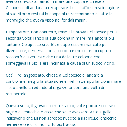
averlo convocato lanciò in mare una coppa e chiese a
Colapesce di andarla a recuperare. Lui si tuffò senza indugio e
al suo ritorno restituì la coppa al re raccontando di tutte le
meraviglie che aveva visto nei fondali marini.
L’imperatore, non contento, mise alla prova Colapesce per la
seconda volta: lanciò la sua corona in mare, ma ancora più
lontano. Colapesce si tuffò, e dopo essere mancato per
diverse ore, riemerse con la corona e molto preoccupato
raccontò di aver visto che una delle tre colonne che
sorreggeva la Sicilia era incrinata a causa di un fuoco vicino.
Così il re, angosciato, chiese a Colapesce di andare a
controllare meglio la situazione e nel frattempo lanciò in mare
il suo anello chiedendo al ragazzo ancora una volta di
recuperarlo.
Questa volta, il giovane ormai stanco, volle portare con sé un
pugno di lenticchie e disse che se le avessero viste a galla
indicavano che lui non sarebbe riuscito a risalire.Le lenticchie
riemersero e di lui non ci fu più traccia.