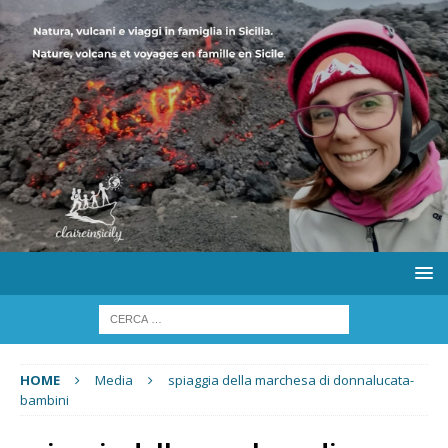
HOME
Media
spiaggia della marchesa di donnalucata-
bambini