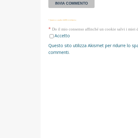
* Questa casella GDPR è richiesta
*
Do il mio consenso affinché un cookie salvi i miei 
Accetto
Questo sito utilizza Akismet per ridurre lo s
commenti
.