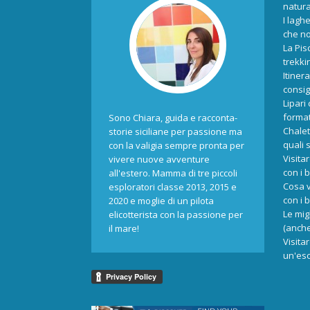
natur
I laghe
che no
La Pis
trekki
Itiner
consigl
Lipari
format
Sono Chiara, guida e racconta-
Chalet
storie siciliane per passione ma
quali 
con la valigia sempre pronta per
Visita
vivere nuove avventure
con i 
all'estero. Mamma di tre piccoli
Cosa v
esploratori classe 2013, 2015 e
con i 
2020 e moglie di un pilota
Le mig
elicotterista con la passione per
(anche
il mare!
Visita
un'esc