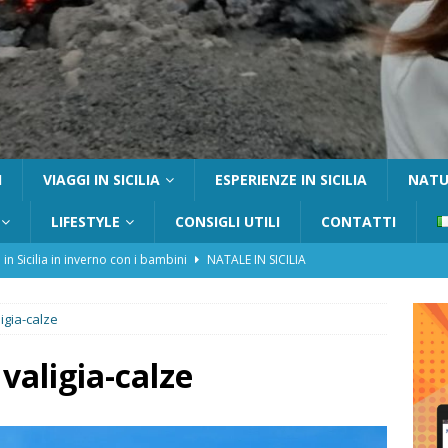
I
VIAGGI IN SICILIA
ESPERIENZE IN SICILIA
NATUR
LIFESTYLE
CONSIGLI UTILI
CONTATTI
 in Sicilia in inverno con i bambini
NATALE IN SICILIA
tania con i bambini: itinerari e consigli utili
GITE FUORI PORTA
igia-calze
Catafurco con bambini: guida completa su come arrivare,
 FUORI PORTA
valigia-calze
a Pantelleria: dammusi vista mare e resort immersi nella natura