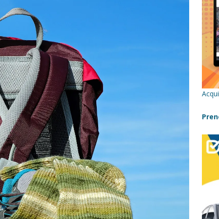
re un viaggio in Sicilia con i bambini (senza stress)
CONSIGLI
 Bivacchi sull’Etna: Guida Completa per Famiglie
SENTIERI,
C
icilia con bambini: itinerari imperdibili (+ consigli utili)- Parte 1
Acqui
a con i bambini in Sicilia, dove andare?
FATTORIE
Pren
a Fiumara d’Arte con i bambini, quando la natura incontra l’arte
Sicilia con i bambini: mare, attività e tour a prova di famiglia