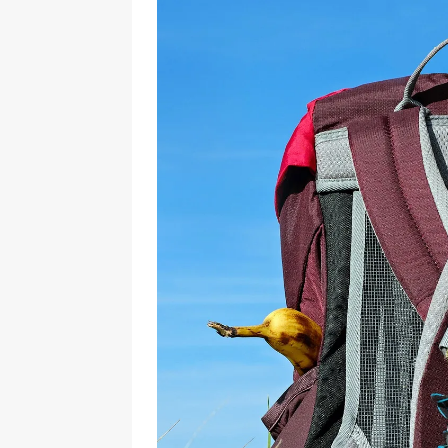
[ 17 Dicembre 2025 ]
Organizza
UTILI
[ 14 Settembre 2025 ]
Rifugi e
PARCHI NATURALI E AREE PICNI
[ 2 Aprile 2025 ]
Escursioni in S
VIAGGI IN SICILIA
[ 17 Settembre 2023 ]
Vendemmi
DIDATTICHE
[ 19 Gennaio 2023 ]
Visitare l
VIAGGI IN SICILIA
[ 20 Marzo 2022 ]
Cosa fare in 
VIAGGI IN SICILIA