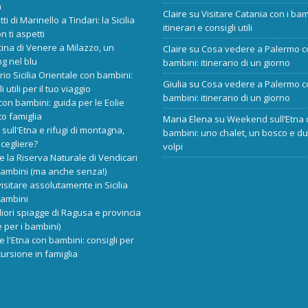
a
Claire
su
Visitare Catania con i bam
tti di Marinello a Tindari: la Sicilia
itinerari e consigli utili
n ti aspetti
cina di Venere a Milazzo, un
Claire
su
Cosa vedere a Palermo c
ng nel blu
bambini: itinerario di un giorno
ario Sicilia Orientale con bambini:
Giulia
su
Cosa vedere a Palermo c
i utili per il tuo viaggio
bambini: itinerario di un giorno
 con bambini: guida per le Eolie
o famiglia
Maria Elena
su
Weekend sull’Etna 
 sull'Etna e rifugi di montagna,
bambini: uno chalet, un bosco e d
scegliere?
volpi
re la Riserva Naturale di Vendicari
bambini (ma anche senza!)
isitare assolutamente in Sicilia
bambini
liori spiagge di Ragusa e provincia
 per i bambini)
re l'Etna con bambini: consigli per
ursione in famiglia