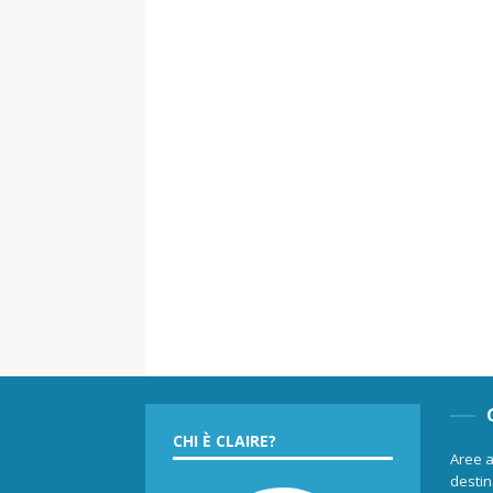
CHI È CLAIRE?
Aree a
destina