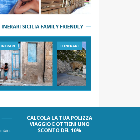
TINERARI SICILIA FAMILY FRIENDLY
TINERARI
ITINERARI
VIAGGI I
CALCOLA LA TUA POLIZZA
VIAGGIO E OTTIENI UNO
SCONTO DEL 10%
mbini: