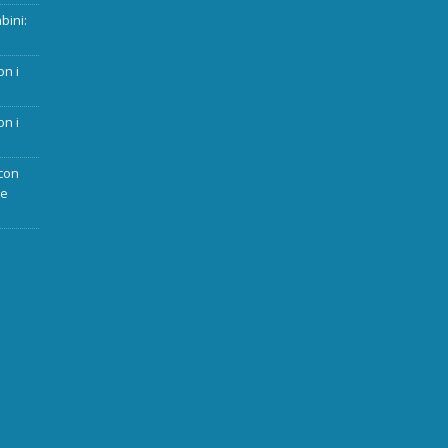
bini:
on i
on i
con
ue