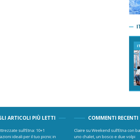
I
I
GLI ARTICOLI PIÙ LETTI
COMMENTI RECENTI
ttrezzate sull’Etna: 10+1
Claire
su
Weekend sull’Etna con ba
zioni ideali per il tuo picnic in
uno chalet, un bosco e due volpi