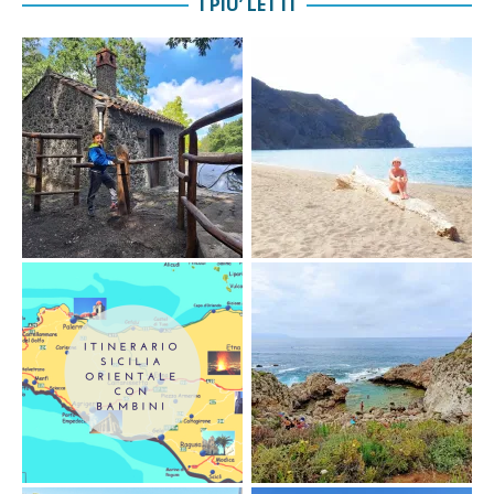
I PIU’ LETTI