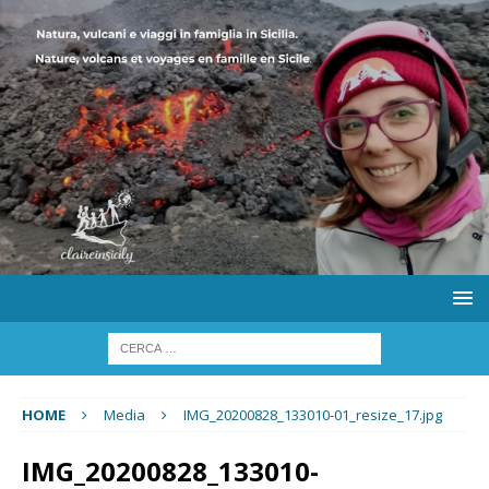
HOME
Media
IMG_20200828_133010-01_resize_17.jpg
IMG_20200828_133010-