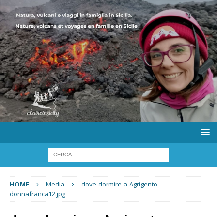
HOME
Media
dove-dormire-a-Agrigento-
donnafranca12.jpg