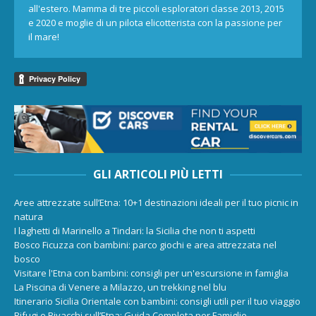
all'estero. Mamma di tre piccoli esploratori classe 2013, 2015
e 2020 e moglie di un pilota elicotterista con la passione per
il mare!
GLI ARTICOLI PIÙ LETTI
Aree attrezzate sull’Etna: 10+1 destinazioni ideali per il tuo picnic in
natura
I laghetti di Marinello a Tindari: la Sicilia che non ti aspetti
Bosco Ficuzza con bambini: parco giochi e area attrezzata nel
bosco
Visitare l'Etna con bambini: consigli per un'escursione in famiglia
La Piscina di Venere a Milazzo, un trekking nel blu
Itinerario Sicilia Orientale con bambini: consigli utili per il tuo viaggio
Rifugi e Bivacchi sull’Etna: Guida Completa per Famiglie