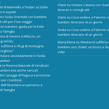
a
Claire
su
Visitare Catania con i bam
tti di Marinello a Tindari: la Sicilia
itinerari e consigli utili
n ti aspetti
ario Sicilia Orientale con bambini:
Claire
su
Cosa vedere a Palermo c
i utili per il tuo viaggio
bambini: itinerario di un giorno
 con bambini: guida per le Eolie
Giulia
su
Cosa vedere a Palermo c
o famiglia
bambini: itinerario di un giorno
cina di Venere a Milazzo, un
ng nel blu
Maria Elena
su
Weekend sull’Etna 
 sull'Etna e rifugi di montagna,
bambini: uno chalet, un bosco e d
scegliere?
volpi
isitare assolutamente in Sicilia
bambini
re la Riserva Naturale di Vendicari
bambini (ma anche senza!)
liori spiagge di Ragusa e provincia
 per i bambini)
dell'Alcantara un percorso a
di famiglia