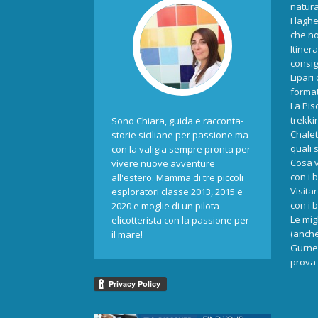
natur
I laghe
che no
Itiner
consigl
Lipari
format
La Pis
trekki
Sono Chiara, guida e racconta-
Chalet
storie siciliane per passione ma
quali 
con la valigia sempre pronta per
Cosa v
vivere nuove avventure
con i 
all'estero. Mamma di tre piccoli
Visita
esploratori classe 2013, 2015 e
con i 
2020 e moglie di un pilota
Le mig
elicotterista con la passione per
(anche
il mare!
Gurne 
prova 