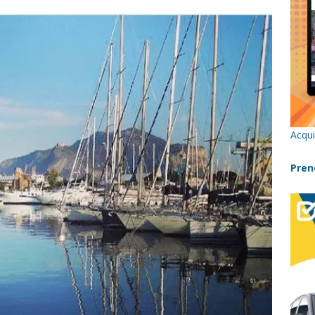
re un viaggio in Sicilia con i bambini (senza stress)
CONSIGLI
 Bivacchi sull’Etna: Guida Completa per Famiglie
SENTIERI,
C
icilia con bambini: itinerari imperdibili (+ consigli utili)- Parte 1
Acqui
a con i bambini in Sicilia, dove andare?
FATTORIE
Pren
a Fiumara d’Arte con i bambini, quando la natura incontra l’arte
Sicilia con i bambini: mare, attività e tour a prova di famiglia