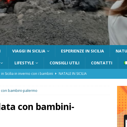
I
VIAGGI IN SICILIA
ESPERIENZE IN SICILIA
NATUR
LIFESTYLE
CONSIGLI UTILI
CONTATTI
 in Sicilia in inverno con i bambini
NATALE IN SICILIA
tania con i bambini: itinerari e consigli utili
GITE FUORI PORTA
a con bambini-palermo
Catafurco con bambini: guida completa su come arrivare,
 FUORI PORTA
lata con bambini-
a Pantelleria: dammusi vista mare e resort immersi nella natura