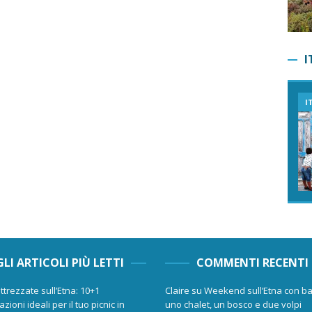
I
I
GLI ARTICOLI PIÙ LETTI
COMMENTI RECENTI
ttrezzate sull’Etna: 10+1
Claire
su
Weekend sull’Etna con ba
zioni ideali per il tuo picnic in
uno chalet, un bosco e due volpi