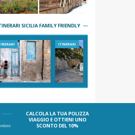
TINERARI SICILIA FAMILY FRIENDLY
TINERARI
ITINERARI
VIAGGI I
CALCOLA LA TUA POLIZZA
VIAGGIO E OTTIENI UNO
SCONTO DEL 10%
mbini: