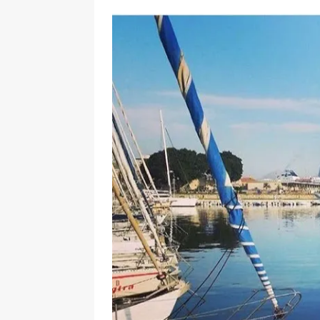
[ 17 Dicembre 2025 ]
Organizza
UTILI
[ 14 Settembre 2025 ]
Rifugi e
PARCHI NATURALI E AREE PICNI
[ 2 Aprile 2025 ]
Escursioni in S
VIAGGI IN SICILIA
[ 17 Settembre 2023 ]
Vendemmi
DIDATTICHE
[ 19 Gennaio 2023 ]
Visitare l
VIAGGI IN SICILIA
[ 20 Marzo 2022 ]
Cosa fare in 
VIAGGI IN SICILIA