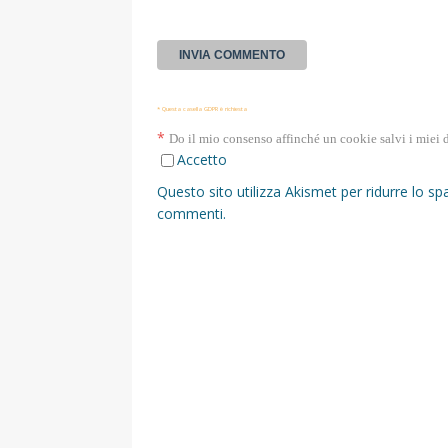
* Questa casella GDPR è richiesta
*
Do il mio consenso affinché un cookie salvi i miei 
Accetto
Questo sito utilizza Akismet per ridurre lo s
commenti
.