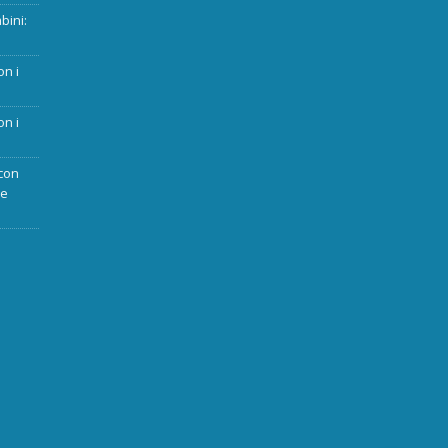
bini:
on i
on i
con
ue