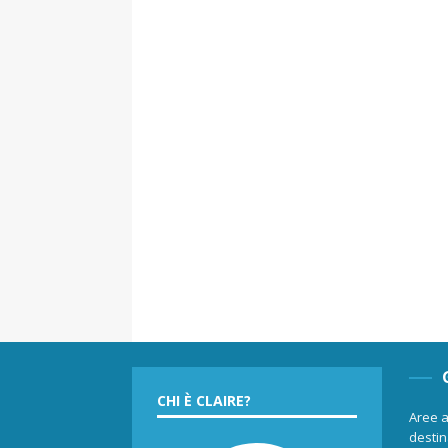
CHI È CLAIRE?
Aree a
destina