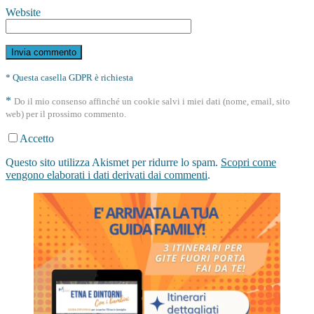
Website
* Questa casella GDPR è richiesta
*
Do il mio consenso affinché un cookie salvi i miei dati (nome, email, sito
web) per il prossimo commento.
Accetto
Questo sito utilizza Akismet per ridurre lo spam.
Scopri come
vengono elaborati i dati derivati dai commenti
.