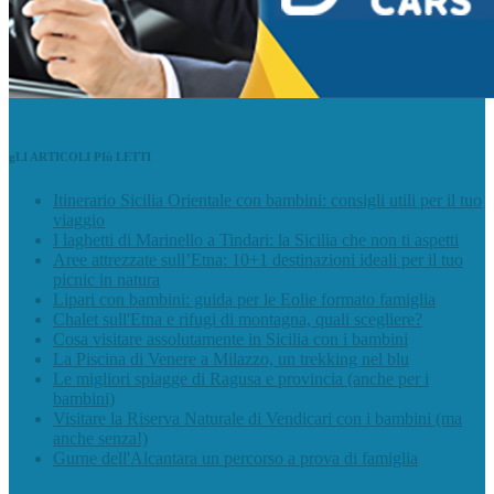
gLI ARTICOLI PIù LETTI
Itinerario Sicilia Orientale con bambini: consigli utili per il tuo
viaggio
I laghetti di Marinello a Tindari: la Sicilia che non ti aspetti
Aree attrezzate sull’Etna: 10+1 destinazioni ideali per il tuo
picnic in natura
Lipari con bambini: guida per le Eolie formato famiglia
Chalet sull'Etna e rifugi di montagna, quali scegliere?
Cosa visitare assolutamente in Sicilia con i bambini
La Piscina di Venere a Milazzo, un trekking nel blu
Le migliori spiagge di Ragusa e provincia (anche per i
bambini)
Visitare la Riserva Naturale di Vendicari con i bambini (ma
anche senza!)
Gurne dell'Alcantara un percorso a prova di famiglia