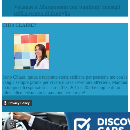
Vacanze a Marzamemi con bambini: consigli
utili a prova di famiglia
CHI è CLAIRE?
Sono Chiara, guida e racconta-storie siciliane per passione ma con la
valigia sempre pronta per vivere nuove avventure all'estero. Mamma
di tre piccoli esploratori classe 2013, 2015 e 2020 e moglie di un
pilota elicotterista con la passione per il mare!