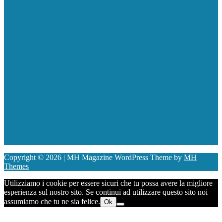
Copyright © 2026 | MH Magazine WordPress Theme by
MH
Themes
Utilizziamo i cookie per essere sicuri che tu possa avere la migliore
esperienza sul nostro sito. Se continui ad utilizzare questo sito noi
assumiamo che tu ne sia felice.
Ok