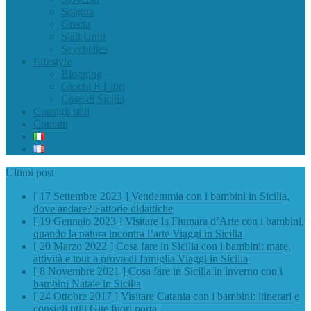
Spagna
Grecia
Stati Uniti
Seychelles
Lifestyle
Blogging
Giochi E Libri
Cose di Sicilia
Consigli utili
Contatti
Ultimi post
[ 17 Settembre 2023 ]
Vendemmia con i bambini in Sicilia,
dove andare?
Fattorie didattiche
[ 19 Gennaio 2023 ]
Visitare la Fiumara d’Arte con i bambini,
quando la natura incontra l’arte
Viaggi in Sicilia
[ 20 Marzo 2022 ]
Cosa fare in Sicilia con i bambini: mare,
attività e tour a prova di famiglia
Viaggi in Sicilia
[ 8 Novembre 2021 ]
Cosa fare in Sicilia in inverno con i
bambini
Natale in Sicilia
[ 24 Ottobre 2017 ]
Visitare Catania con i bambini: itinerari e
consigli utili
Gite fuori porta