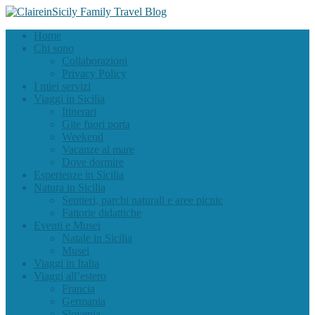
Home
Chi sono
Collaborazioni
Privacy Policy
I miei servizi
Viaggi in Sicilia
Itinerari
Gite fuori porta
Weekend
Vacanze al mare
Dove dormire
Esperienze in Sicilia
Natura in Sicilia
Sentieri, parchi naturali e aree picnic
Fattorie didattiche
Eventi e Musei
Natale in Sicilia
Musei
Viaggi in Italia
Viaggi all’estero
Francia
Germania
Slovenia