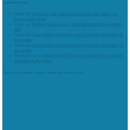
Commenti recenti
Claire
su
Weekend sull’Etna con bambini: uno chalet, un
bosco e due volpi
Claire
su
Visitare Catania con i bambini: itinerari e consigli
utili
Claire
su
Cosa vedere a Palermo con i bambini: itinerario di
un giorno
Giulia
su
Cosa vedere a Palermo con i bambini: itinerario di
un giorno
Maria Elena
su
Weekend sull’Etna con bambini: uno chalet,
un bosco e due volpi
Calcola la tua polizza viaggio e ottieni uno sconto del 10%