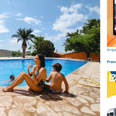
in Sicilia in inverno con i bambini
NATALE IN SICILIA
ania con i bambini: itinerari e consigli utili
GITE FUORI PORTA
Catafurco con bambini: guida completa su come arrivare,
 FUORI PORTA
a Pantelleria: dammusi vista mare e resort immersi nella natura
Acqui
re un viaggio in Sicilia con i bambini (senza stress)
CONSIGLI
Pren
Bivacchi sull’Etna: Guida Completa per Famiglie
SENTIERI,
C
cilia con bambini: itinerari imperdibili (+ consigli utili)- Parte 1