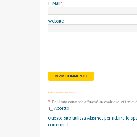
E-Mail
*
Website
* Questa casella GDPR è richiesta
*
Do il mio consenso affinché un cookie salvi i miei 
Accetto
Questo sito utilizza Akismet per ridurre lo s
commenti
.