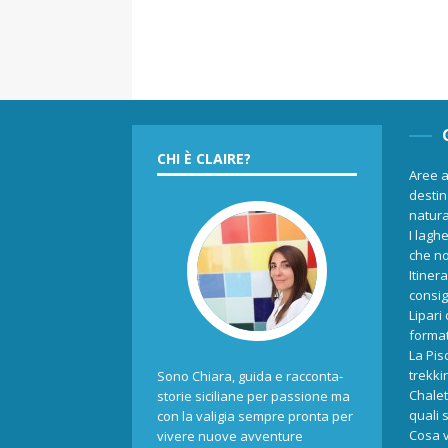
CHI È CLAIRE?
Aree a
destina
natur
I laghe
che no
Itiner
consigl
Lipari
format
La Pis
trekki
Sono Chiara, guida e racconta-
Chalet
storie siciliane per passione ma
quali 
con la valigia sempre pronta per
Cosa v
vivere nuove avventure