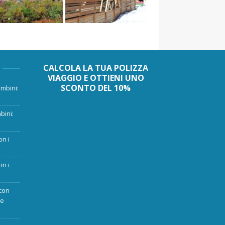
CALCOLA LA TUA POLIZZA
VIAGGIO E OTTIENI UNO
SCONTO DEL 10%
mbini:
bini:
on i
on i
con
ue