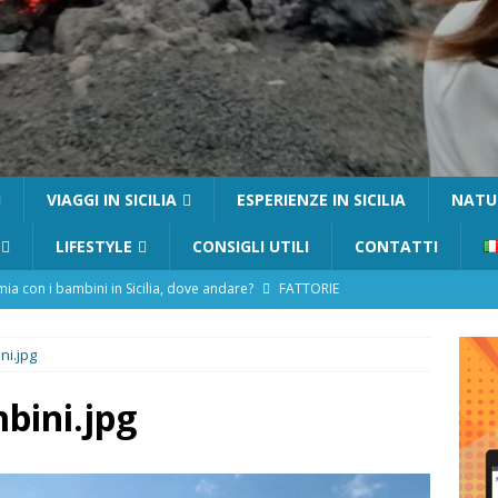
I
VIAGGI IN SICILIA
ESPERIENZE IN SICILIA
NATUR
LIFESTYLE
CONSIGLI UTILI
CONTATTI
a con i bambini in Sicilia, dove andare?
FATTORIE
ni.jpg
 Fiumara d’Arte con i bambini, quando la natura incontra l’arte
bini.jpg
Sicilia con i bambini: mare, attività e tour a prova di famiglia