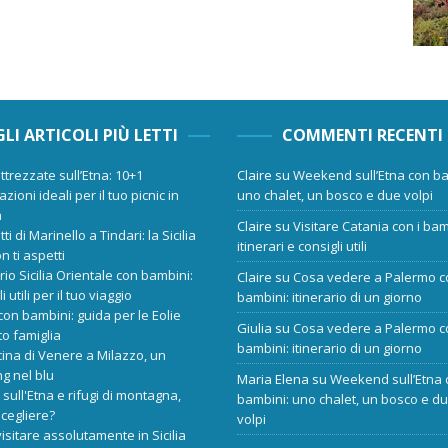
GLI ARTICOLI PIÙ LETTI
COMMENTI RECENTI
ttrezzate sull’Etna: 10+1
Claire
su
Weekend sull’Etna con ba
zioni ideali per il tuo picnic in
uno chalet, un bosco e due volpi
a
Claire
su
Visitare Catania con i bam
tti di Marinello a Tindari: la Sicilia
itinerari e consigli utili
n ti aspetti
ario Sicilia Orientale con bambini:
Claire
su
Cosa vedere a Palermo c
i utili per il tuo viaggio
bambini: itinerario di un giorno
 con bambini: guida per le Eolie
Giulia
su
Cosa vedere a Palermo c
o famiglia
bambini: itinerario di un giorno
cina di Venere a Milazzo, un
ng nel blu
Maria Elena
su
Weekend sull’Etna 
 sull'Etna e rifugi di montagna,
bambini: uno chalet, un bosco e d
scegliere?
volpi
isitare assolutamente in Sicilia