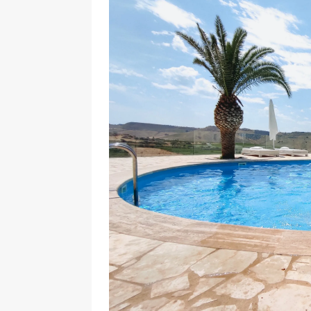
[ 8 Novembre 2021 ]
Cosa fare 
[ 24 Ottobre 2017 ]
Visitare Cat
[ 6 Maggio 2026 ]
Cascate del 
percorso e consigli utili
GITE
[ 5 Marzo 2026 ]
Dove dormire 
DOVE DORMIRE
[ 17 Dicembre 2025 ]
Organizza
UTILI
[ 14 Settembre 2025 ]
Rifugi e 
PARCHI NATURALI E AREE PICNI
[ 2 Aprile 2025 ]
Escursioni in Si
VIAGGI IN SICILIA