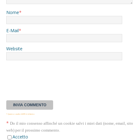
Nome
*
E-Mail
*
Website
* Questa casella GDPR è richiesta
*
Do il mio consenso affinché un cookie salvi i miei dati (nome, email, sito
web) per il prossimo commento.
Accetto