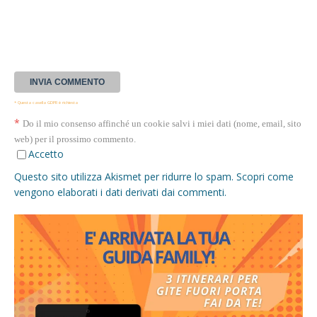
* Questa casella GDPR è richiesta
*
Do il mio consenso affinché un cookie salvi i miei dati (nome, email, sito
web) per il prossimo commento.
Accetto
Questo sito utilizza Akismet per ridurre lo spam.
Scopri come
vengono elaborati i dati derivati dai commenti
.