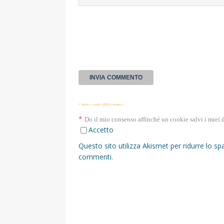
* Questa casella GDPR è richiesta
*
Do il mio consenso affinché un cookie salvi i miei 
Accetto
Questo sito utilizza Akismet per ridurre lo s
commenti
.