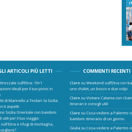
I
GLI ARTICOLI PIÙ LETTI
COMMENTI RECENTI
ttrezzate sull’Etna: 10+1
Claire
su
Weekend sull’Etna con ba
zioni ideali per il tuo picnic in
uno chalet, un bosco e due volpi
a
Claire
su
Visitare Catania con i bam
tti di Marinello a Tindari: la Sicilia
itinerari e consigli utili
n ti aspetti
ario Sicilia Orientale con bambini:
Claire
su
Cosa vedere a Palermo c
i utili per il tuo viaggio
bambini: itinerario di un giorno
 sull'Etna e rifugi di montagna,
Giulia
su
Cosa vedere a Palermo c
scegliere?