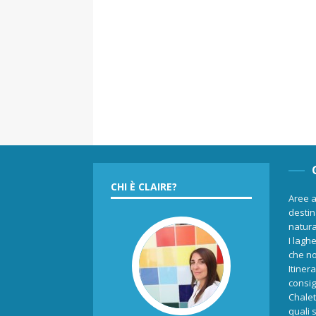
CHI È CLAIRE?
Aree a
destina
natur
I laghe
che no
Itiner
consigl
Chalet
quali 