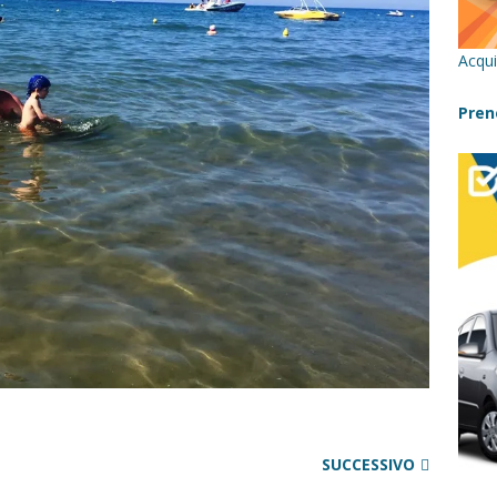
cilia con bambini: itinerari imperdibili (+ consigli utili)- Parte 1
Acqui
a con i bambini in Sicilia, dove andare?
FATTORIE
Pren
 Fiumara d’Arte con i bambini, quando la natura incontra l’arte
Sicilia con i bambini: mare, attività e tour a prova di famiglia
SUCCESSIVO