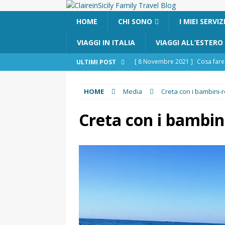
HOME
CHI SONO
I MIEI SERVIZ
VIAGGI IN ITALIA
VIAGGI ALL’ESTERO
[ 8 Novembre 2021 ]
Cosa fare 
ULTIMI POST
[ 24 Ottobre 2017 ]
Visitare Cat
HOME
Media
Creta con i bambini
[ 6 Maggio 2026 ]
Cascate del 
percorso e consigli utili
GITE
Creta con i bambi
[ 5 Marzo 2026 ]
Dove dormire 
DOVE DORMIRE
[ 17 Dicembre 2025 ]
Organizza
UTILI
[ 14 Settembre 2025 ]
Rifugi e 
PARCHI NATURALI E AREE PICNI