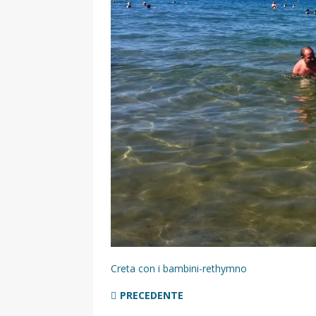
[ 2 Aprile 2025 ]
Escursioni in Si
VIAGGI IN SICILIA
[ 17 Settembre 2023 ]
Vendemmi
DIDATTICHE
[ 19 Gennaio 2023 ]
Visitare la
VIAGGI IN SICILIA
[ 20 Marzo 2022 ]
Cosa fare in 
VIAGGI IN SICILIA
Creta con i bambini-rethymno
PRECEDENTE