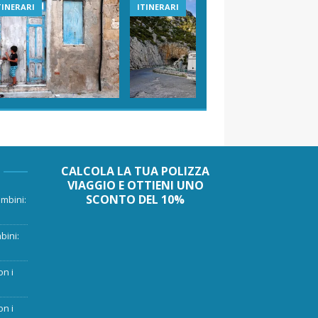
TINERARI
ITINERARI
VIAGGI I
CALCOLA LA TUA POLIZZA
VIAGGIO E OTTIENI UNO
SCONTO DEL 10%
mbini:
bini:
on i
on i