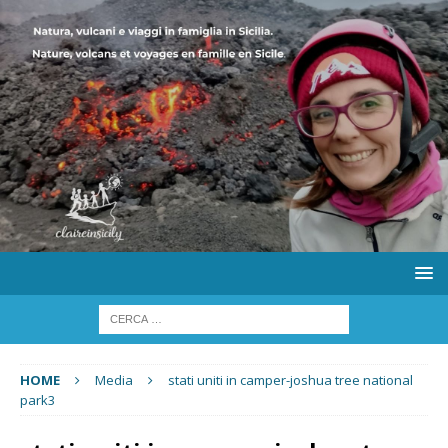
HOME
Media
stati uniti in camper-joshua tree national
park3