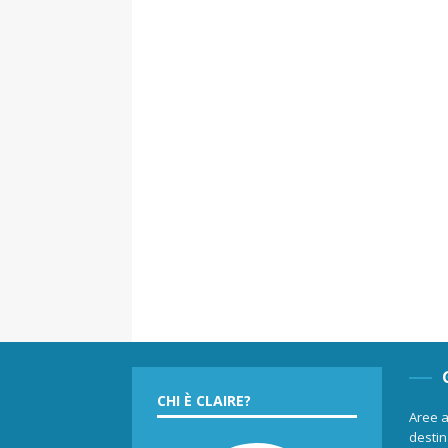
CHI È CLAIRE?
Aree a
destina