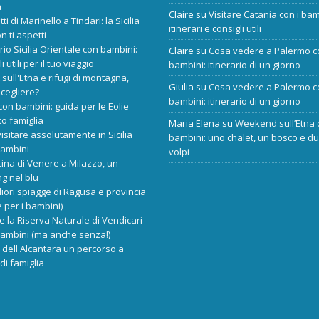
a
Claire
su
Visitare Catania con i bam
tti di Marinello a Tindari: la Sicilia
itinerari e consigli utili
n ti aspetti
ario Sicilia Orientale con bambini:
Claire
su
Cosa vedere a Palermo c
i utili per il tuo viaggio
bambini: itinerario di un giorno
 sull'Etna e rifugi di montagna,
Giulia
su
Cosa vedere a Palermo c
scegliere?
bambini: itinerario di un giorno
 con bambini: guida per le Eolie
o famiglia
Maria Elena
su
Weekend sull’Etna 
isitare assolutamente in Sicilia
bambini: uno chalet, un bosco e d
bambini
volpi
cina di Venere a Milazzo, un
ng nel blu
liori spiagge di Ragusa e provincia
 per i bambini)
re la Riserva Naturale di Vendicari
bambini (ma anche senza!)
dell'Alcantara un percorso a
di famiglia