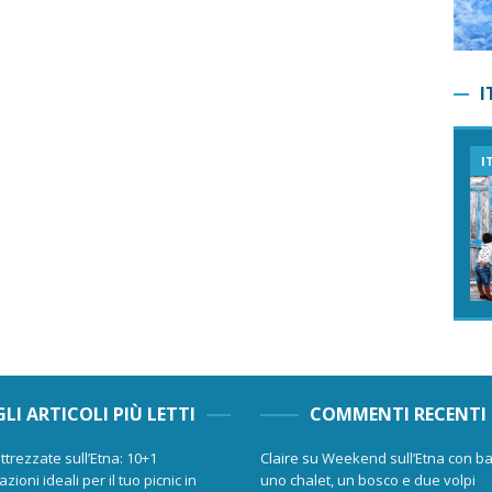
I
I
GLI ARTICOLI PIÙ LETTI
COMMENTI RECENTI
ttrezzate sull’Etna: 10+1
Claire
su
Weekend sull’Etna con ba
zioni ideali per il tuo picnic in
uno chalet, un bosco e due volpi