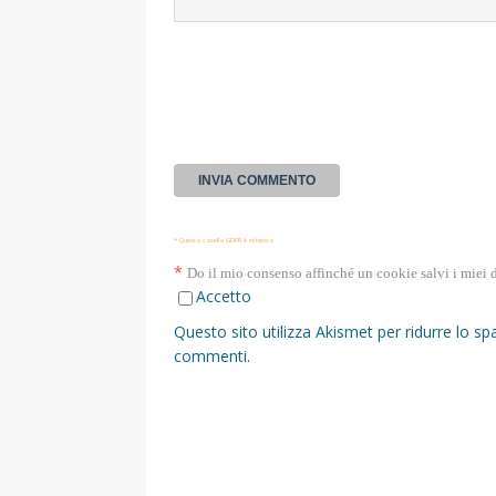
* Questa casella GDPR è richiesta
*
Do il mio consenso affinché un cookie salvi i miei 
Accetto
Questo sito utilizza Akismet per ridurre lo s
commenti
.