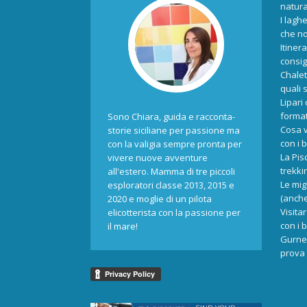
natur
I laghe
che no
Itiner
consigl
Chalet
quali 
Lipari
format
Sono Chiara, guida e racconta-
Cosa v
storie siciliane per passione ma
con i 
con la valigia sempre pronta per
La Pis
vivere nuove avventure
trekki
all'estero. Mamma di tre piccoli
Le mig
esploratori classe 2013, 2015 e
(anche
2020 e moglie di un pilota
Visita
elicotterista con la passione per
con i 
il mare!
Gurne 
prova 