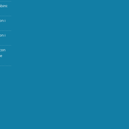
bini:
on i
on i
con
ue