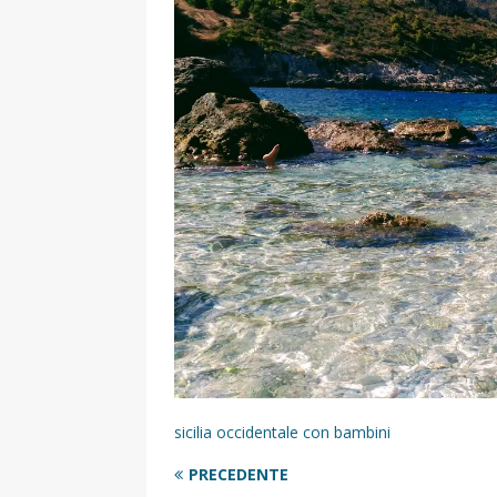
[ 17 Dicembre 2025 ]
Organizza
UTILI
[ 14 Settembre 2025 ]
Rifugi e
PARCHI NATURALI E AREE PICNI
[ 2 Aprile 2025 ]
Escursioni in S
VIAGGI IN SICILIA
[ 17 Settembre 2023 ]
Vendemmi
DIDATTICHE
[ 19 Gennaio 2023 ]
Visitare l
VIAGGI IN SICILIA
[ 20 Marzo 2022 ]
Cosa fare in 
sicilia occidentale con bambini
VIAGGI IN SICILIA
PRECEDENTE