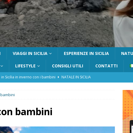
I
VIAGGI IN SICILIA
ESPERIENZE IN SICILIA
NATUR
LIFESTYLE
CONSIGLI UTILI
CONTATTI
 in Sicilia in inverno con i bambini
NATALE IN SICILIA
tania con i bambini: itinerari e consigli utili
GITE FUORI PORTA
n bambini
Catafurco con bambini: guida completa su come arrivare,
 FUORI PORTA
 con bambini
a Pantelleria: dammusi vista mare e resort immersi nella natura