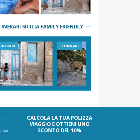
TINERARI SICILIA FAMILY FRIENDLY
TINERARI
ITINERARI
VIAGGI I
CALCOLA LA TUA POLIZZA
VIAGGIO E OTTIENI UNO
SCONTO DEL 10%
mbini: