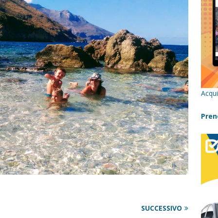
re un viaggio in Sicilia con i bambini (senza stress)
CONSIGLI
 Bivacchi sull’Etna: Guida Completa per Famiglie
SENTIERI,
C
icilia con bambini: itinerari imperdibili (+ consigli utili)- Parte 1
Acqui
a con i bambini in Sicilia, dove andare?
FATTORIE
Pren
a Fiumara d’Arte con i bambini, quando la natura incontra l’arte
Sicilia con i bambini: mare, attività e tour a prova di famiglia
SUCCESSIVO