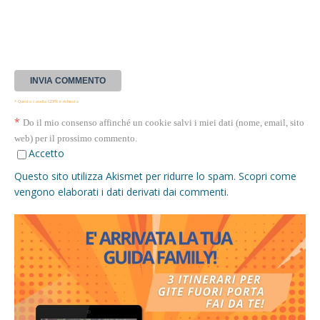
* Questa casella GDPR è richiesta
*
Do il mio consenso affinché un cookie salvi i miei dati (nome, email, sito
web) per il prossimo commento.
Accetto
Questo sito utilizza Akismet per ridurre lo spam.
Scopri come
vengono elaborati i dati derivati dai commenti
.