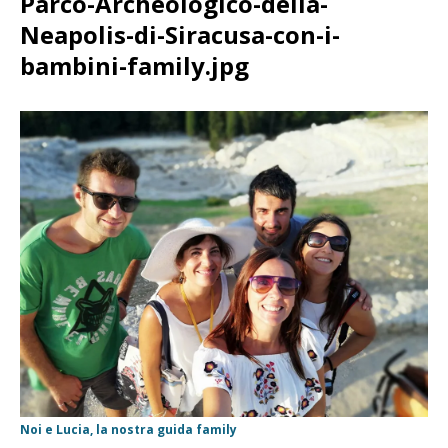
Parco-Archeologico-della-
Neapolis-di-Siracusa-con-i-
bambini-family.jpg
Noi e Lucia, la nostra guida family