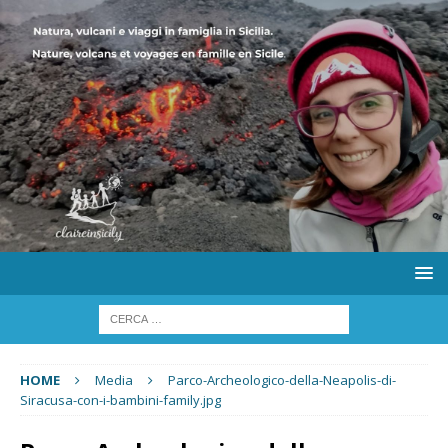
HOME
Media
Parco-Archeologico-della-Neapolis-di-
Siracusa-con-i-bambini-family.jpg