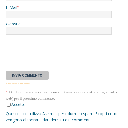
E-Mail
*
Website
* Questa casella GDPR è richiesta
*
Do il mio consenso affinché un cookie salvi i miei dati (nome, email, sito
web) per il prossimo commento.
Accetto
Questo sito utilizza Akismet per ridurre lo spam.
Scopri come
vengono elaborati i dati derivati dai commenti
.