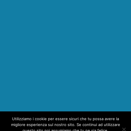
Utilizziamo i cookie per essere sicuri che tu possa avere la
1
migliore esperienza sul nostro sito. Se continui ad utilizzare
questo sito noi assumiamo che tu ne sia felice.