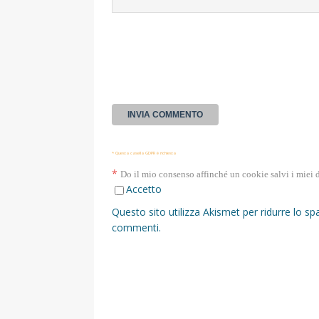
* Questa casella GDPR è richiesta
*
Do il mio consenso affinché un cookie salvi i miei 
Accetto
Questo sito utilizza Akismet per ridurre lo s
commenti
.