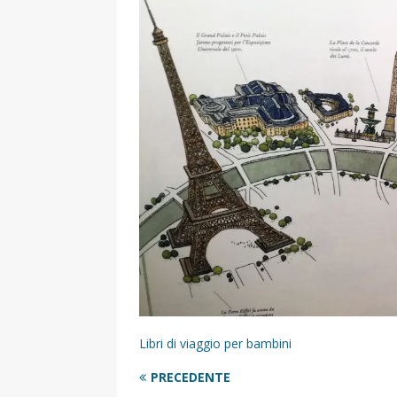
[ 17 Dicembre 2025 ]
Organizza
UTILI
[ 14 Settembre 2025 ]
Rifugi e
PARCHI NATURALI E AREE PICNI
[ 2 Aprile 2025 ]
Escursioni in S
VIAGGI IN SICILIA
[ 17 Settembre 2023 ]
Vendemmi
DIDATTICHE
[ 19 Gennaio 2023 ]
Visitare l
VIAGGI IN SICILIA
[ 20 Marzo 2022 ]
Cosa fare in 
Libri di viaggio per bambini
VIAGGI IN SICILIA
PRECEDENTE