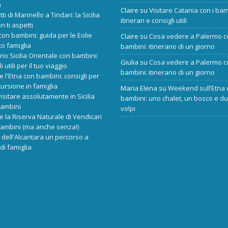
a
Claire
su
Visitare Catania con i bam
tti di Marinello a Tindari: la Sicilia
itinerari e consigli utili
n ti aspetti
 con bambini: guida per le Eolie
Claire
su
Cosa vedere a Palermo c
o famiglia
bambini: itinerario di un giorno
ario Sicilia Orientale con bambini:
Giulia
su
Cosa vedere a Palermo c
i utili per il tuo viaggio
bambini: itinerario di un giorno
re l'Etna con bambini: consigli per
ursione in famiglia
Maria Elena
su
Weekend sull’Etna 
isitare assolutamente in Sicilia
bambini: uno chalet, un bosco e d
bambini
volpi
re la Riserva Naturale di Vendicari
bambini (ma anche senza!)
dell'Alcantara un percorso a
di famiglia