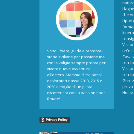
natur
I laghe
che no
Lipari
format
Itiner
consigl
Visita
un'esc
Sono Chiara, guida e racconta-
Cosa v
storie siciliane per passione ma
con i 
con la valigia sempre pronta per
Visita
vivere nuove avventure
con i 
all'estero. Mamma di tre piccoli
Gurne 
esploratori classe 2013, 2015 e
prova 
2020 e moglie di un pilota
Home
elicotterista con la passione per
il mare!