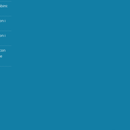
bini:
on i
on i
con
ue