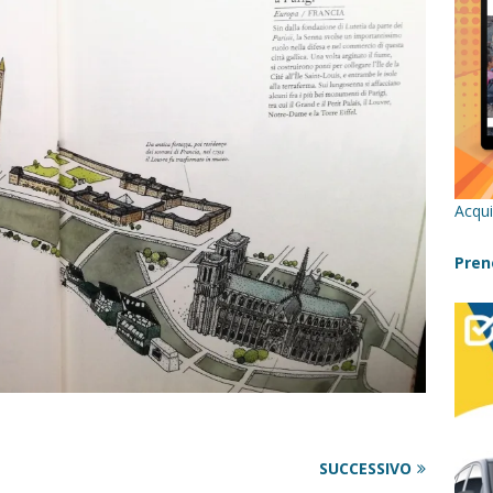
re un viaggio in Sicilia con i bambini (senza stress)
CONSIGLI
 Bivacchi sull’Etna: Guida Completa per Famiglie
SENTIERI,
C
icilia con bambini: itinerari imperdibili (+ consigli utili)- Parte 1
Acqui
a con i bambini in Sicilia, dove andare?
FATTORIE
Pren
a Fiumara d’Arte con i bambini, quando la natura incontra l’arte
Sicilia con i bambini: mare, attività e tour a prova di famiglia
SUCCESSIVO