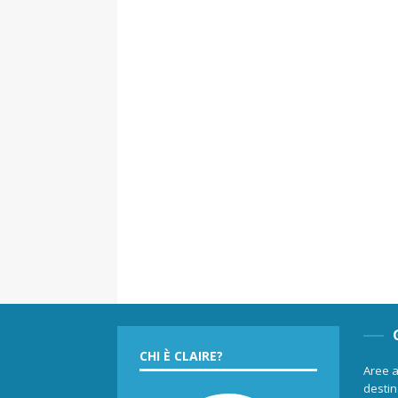
CHI È CLAIRE?
Aree a
destina