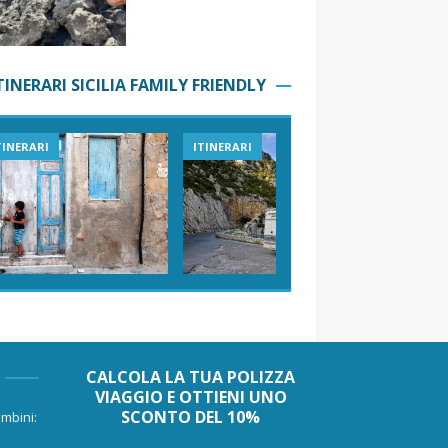
TINERARI SICILIA FAMILY FRIENDLY
TINERARI
ITINERARI
VIAGGI I
CALCOLA LA TUA POLIZZA
VIAGGIO E OTTIENI UNO
SCONTO DEL 10%
mbini: