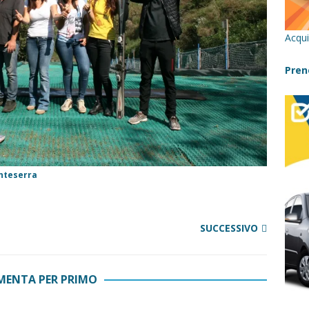
a Pantelleria: dammusi vista mare e resort immersi nella natura
Acqui
re un viaggio in Sicilia con i bambini (senza stress)
CONSIGLI
Pren
Bivacchi sull’Etna: Guida Completa per Famiglie
SENTIERI,
C
cilia con bambini: itinerari imperdibili (+ consigli utili)- Parte 1
onteserra
SUCCESSIVO
ENTA PER PRIMO