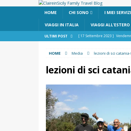
HOME
CHI SONO
I MIEI SERVIZ
VIAGGI IN ITALIA
VIAGGI ALL’ESTERO
[ 17 Settembre 2023 ]
Vendemmi
ULTIMI POST
DIDATTICHE
HOME
Media
lezioni di sci catania-
[ 19 Gennaio 2023 ]
Visitare la
VIAGGI IN SICILIA
lezioni di sci catan
[ 20 Marzo 2022 ]
Cosa fare in 
VIAGGI IN SICILIA
[ 8 Novembre 2021 ]
Cosa fare 
[ 24 Ottobre 2017 ]
Visitare Cat
[ 6 Maggio 2026 ]
Cascate del 
percorso e consigli utili
GITE