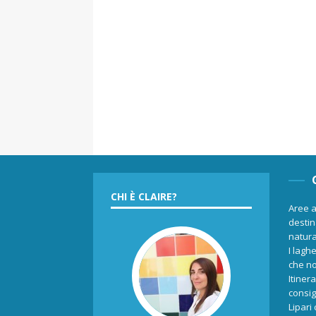
CHI È CLAIRE?
Aree a
destina
natur
I laghe
che no
Itiner
consigl
Lipari