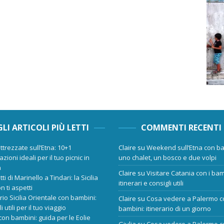
GLI ARTICOLI PIÙ LETTI
COMMENTI RECENTI
ttrezzate sull’Etna: 10+1
Claire
su
Weekend sull’Etna con ba
zioni ideali per il tuo picnic in
uno chalet, un bosco e due volpi
a
Claire
su
Visitare Catania con i bam
tti di Marinello a Tindari: la Sicilia
itinerari e consigli utili
n ti aspetti
ario Sicilia Orientale con bambini:
Claire
su
Cosa vedere a Palermo c
i utili per il tuo viaggio
bambini: itinerario di un giorno
 con bambini: guida per le Eolie