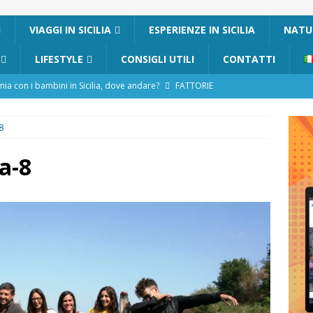
I
VIAGGI IN SICILIA
ESPERIENZE IN SICILIA
NATUR
LIFESTYLE
CONSIGLI UTILI
CONTATTI
a con i bambini in Sicilia, dove andare?
FATTORIE
8
 Fiumara d’Arte con i bambini, quando la natura incontra l’arte
ia-8
Sicilia con i bambini: mare, attività e tour a prova di famiglia
in Sicilia in inverno con i bambini
NATALE IN SICILIA
ania con i bambini: itinerari e consigli utili
GITE FUORI PORTA
Catafurco con bambini: guida completa su come arrivare,
 FUORI PORTA