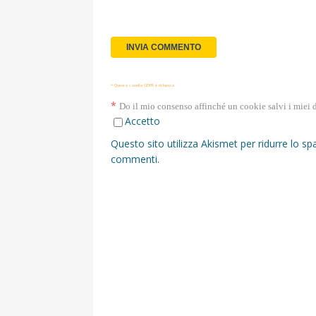
* Questa casella GDPR è richiesta
*
Do il mio consenso affinché un cookie salvi i miei 
Accetto
Questo sito utilizza Akismet per ridurre lo s
commenti
.