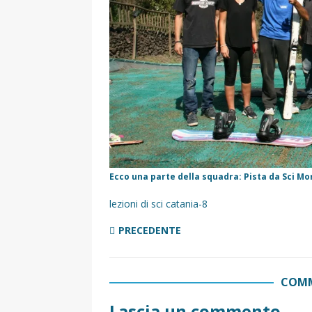
[ 5 Marzo 2026 ]
Dove dormire 
DOVE DORMIRE
[ 17 Dicembre 2025 ]
Organizza
UTILI
[ 14 Settembre 2025 ]
Rifugi e 
PARCHI NATURALI E AREE PICNI
[ 2 Aprile 2025 ]
Escursioni in Si
VIAGGI IN SICILIA
Ecco una parte della squadra: Pista da Sci M
lezioni di sci catania-8
PRECEDENTE
COMM
Lascia un commento