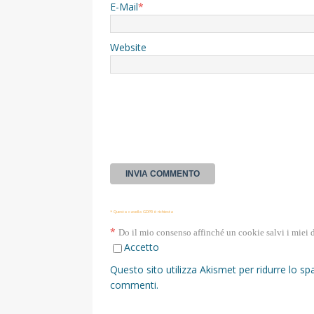
E-Mail
*
Website
* Questa casella GDPR è richiesta
*
Do il mio consenso affinché un cookie salvi i miei 
Accetto
Questo sito utilizza Akismet per ridurre lo s
commenti
.