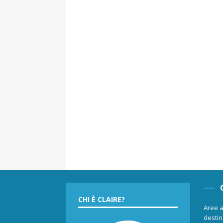
CHI È CLAIRE?
Aree a
destina