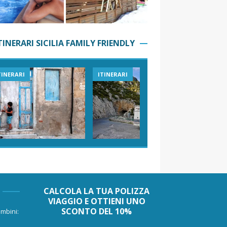
TINERARI SICILIA FAMILY FRIENDLY
TINERARI
ITINERARI
VIAGGI I
CALCOLA LA TUA POLIZZA
VIAGGIO E OTTIENI UNO
SCONTO DEL 10%
mbini: