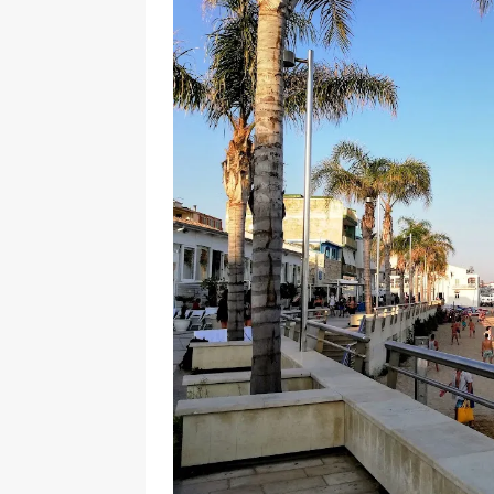
[ 17 Dicembre 2025 ]
Organizza
UTILI
[ 14 Settembre 2025 ]
Rifugi e
PARCHI NATURALI E AREE PICNI
[ 2 Aprile 2025 ]
Escursioni in S
VIAGGI IN SICILIA
[ 17 Settembre 2023 ]
Vendemmi
DIDATTICHE
[ 19 Gennaio 2023 ]
Visitare l
VIAGGI IN SICILIA
[ 20 Marzo 2022 ]
Cosa fare in 
VIAGGI IN SICILIA