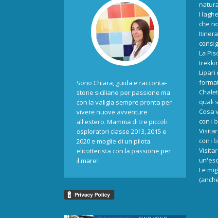
natur
I laghe
che no
Itiner
consigl
La Pis
trekki
Lipari
format
Sono Chiara, guida e racconta-
Chalet
storie siciliane per passione ma
quali 
con la valigia sempre pronta per
Cosa v
vivere nuove avventure
con i 
all'estero. Mamma di tre piccoli
Visita
esploratori classe 2013, 2015 e
con i 
2020 e moglie di un pilota
Visita
elicotterista con la passione per
un'esc
il mare!
Le mig
(anche