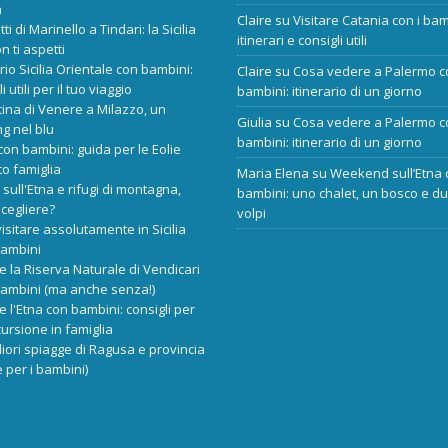
a
Claire
su
Visitare Catania con i bam
tti di Marinello a Tindari: la Sicilia
itinerari e consigli utili
n ti aspetti
ario Sicilia Orientale con bambini:
Claire
su
Cosa vedere a Palermo c
i utili per il tuo viaggio
bambini: itinerario di un giorno
cina di Venere a Milazzo, un
Giulia
su
Cosa vedere a Palermo c
ng nel blu
bambini: itinerario di un giorno
 con bambini: guida per le Eolie
o famiglia
Maria Elena
su
Weekend sull’Etna 
 sull'Etna e rifugi di montagna,
bambini: uno chalet, un bosco e d
scegliere?
volpi
isitare assolutamente in Sicilia
bambini
re la Riserva Naturale di Vendicari
bambini (ma anche senza!)
re l'Etna con bambini: consigli per
ursione in famiglia
liori spiagge di Ragusa e provincia
 per i bambini)