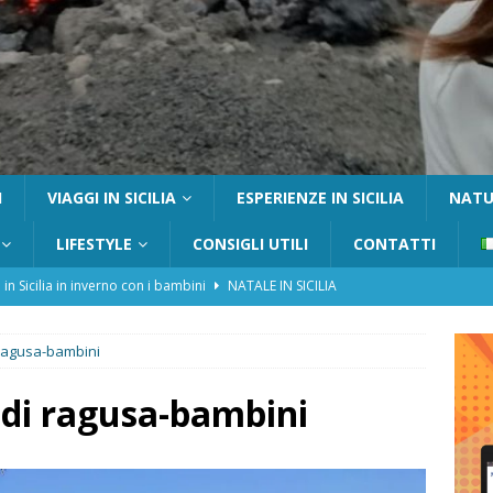
I
VIAGGI IN SICILIA
ESPERIENZE IN SICILIA
NATUR
LIFESTYLE
CONSIGLI UTILI
CONTATTI
 in Sicilia in inverno con i bambini
NATALE IN SICILIA
tania con i bambini: itinerari e consigli utili
GITE FUORI PORTA
 ragusa-bambini
Catafurco con bambini: guida completa su come arrivare,
 FUORI PORTA
 di ragusa-bambini
a Pantelleria: dammusi vista mare e resort immersi nella natura