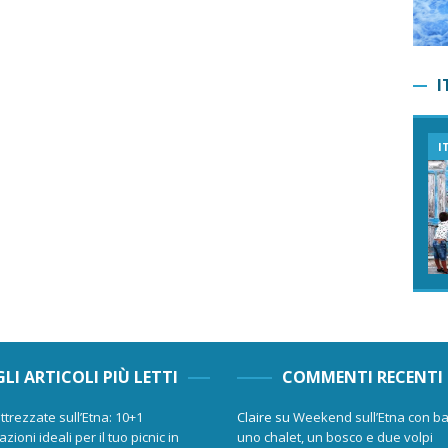
I
I
GLI ARTICOLI PIÙ LETTI
COMMENTI RECENTI
ttrezzate sull’Etna: 10+1
Claire
su
Weekend sull’Etna con ba
zioni ideali per il tuo picnic in
uno chalet, un bosco e due volpi