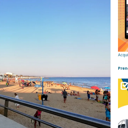
re un viaggio in Sicilia con i bambini (senza stress)
CONSIGLI
 Bivacchi sull’Etna: Guida Completa per Famiglie
SENTIERI,
C
icilia con bambini: itinerari imperdibili (+ consigli utili)- Parte 1
Acqui
a con i bambini in Sicilia, dove andare?
FATTORIE
Pren
a Fiumara d’Arte con i bambini, quando la natura incontra l’arte
Sicilia con i bambini: mare, attività e tour a prova di famiglia