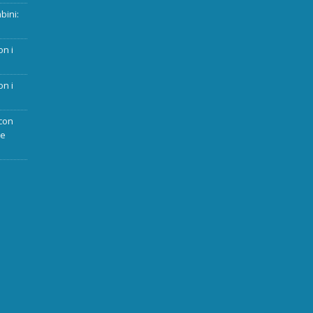
bini:
on i
on i
con
ue