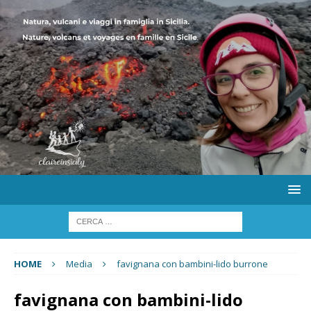
HOME
Media
favignana con bambini-lido burrone
favignana con bambini-lido