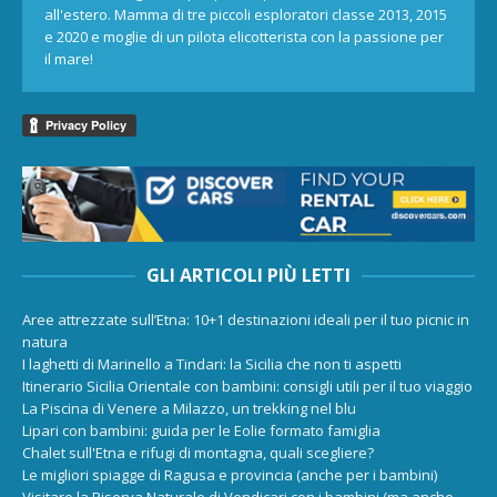
all'estero. Mamma di tre piccoli esploratori classe 2013, 2015
e 2020 e moglie di un pilota elicotterista con la passione per
il mare!
GLI ARTICOLI PIÙ LETTI
Aree attrezzate sull’Etna: 10+1 destinazioni ideali per il tuo picnic in
natura
I laghetti di Marinello a Tindari: la Sicilia che non ti aspetti
Itinerario Sicilia Orientale con bambini: consigli utili per il tuo viaggio
La Piscina di Venere a Milazzo, un trekking nel blu
Lipari con bambini: guida per le Eolie formato famiglia
Chalet sull'Etna e rifugi di montagna, quali scegliere?
Le migliori spiagge di Ragusa e provincia (anche per i bambini)