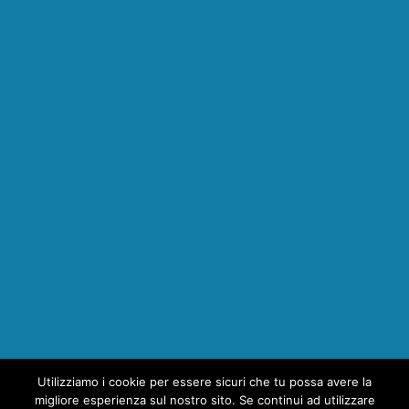
Utilizziamo i cookie per essere sicuri che tu possa avere la
1
migliore esperienza sul nostro sito. Se continui ad utilizzare