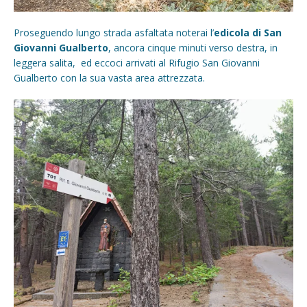
Proseguendo lungo strada asfaltata noterai l’
edicola di San
Giovanni Gualberto
, ancora cinque minuti verso destra, in
leggera salita, ed eccoci arrivati al Rifugio San Giovanni
Gualberto con la sua vasta area attrezzata.