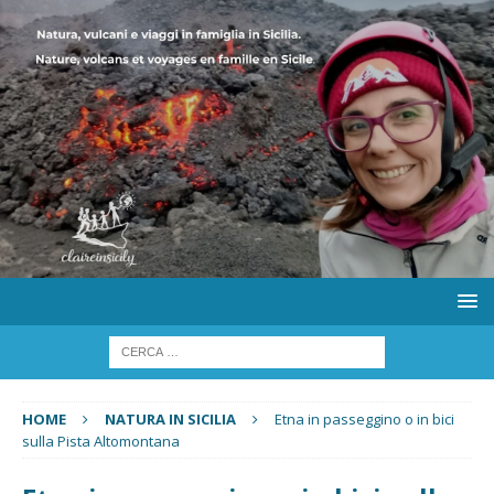
HOME
NATURA IN SICILIA
Etna in passeggino o in bici
sulla Pista Altomontana