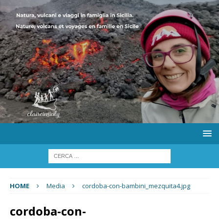
HOME
Media
cordoba-con-bambini_mezquita4.jpg
cordoba-con-