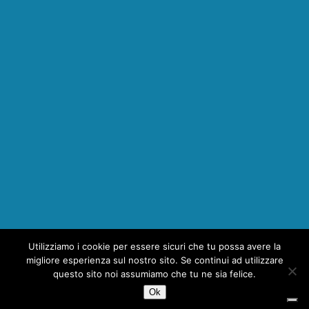
Utilizziamo i cookie per essere sicuri che tu possa avere la
migliore esperienza sul nostro sito. Se continui ad utilizzare
questo sito noi assumiamo che tu ne sia felice.
Ok
Copyright © 2026 | MH Magazine WordPress Theme by
MH Themes