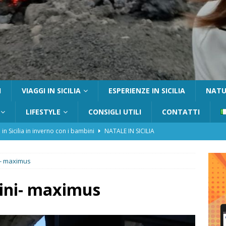
I
VIAGGI IN SICILIA
ESPERIENZE IN SICILIA
NATUR
LIFESTYLE
CONSIGLI UTILI
CONTATTI
 in Sicilia in inverno con i bambini
NATALE IN SICILIA
tania con i bambini: itinerari e consigli utili
GITE FUORI PORTA
i- maximus
Catafurco con bambini: guida completa su come arrivare,
 FUORI PORTA
ini- maximus
a Pantelleria: dammusi vista mare e resort immersi nella natura