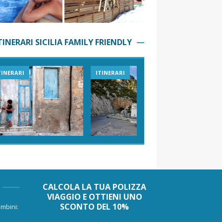
TINERARI SICILIA FAMILY FRIENDLY
TINERARI
ITINERARI
VIAGGI I
CALCOLA LA TUA POLIZZA
VIAGGIO E OTTIENI UNO
SCONTO DEL 10%
mbini: