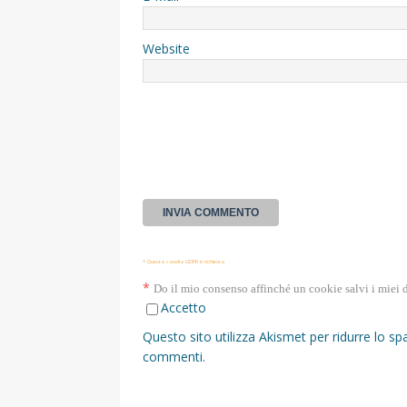
Website
* Questa casella GDPR è richiesta
*
Do il mio consenso affinché un cookie salvi i miei 
Accetto
Questo sito utilizza Akismet per ridurre lo s
commenti
.