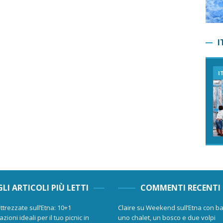
I
I
GLI ARTICOLI PIÙ LETTI
COMMENTI RECENTI
ttrezzate sull’Etna: 10+1
Claire
su
Weekend sull’Etna con ba
zioni ideali per il tuo picnic in
uno chalet, un bosco e due volpi