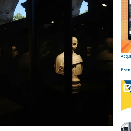
re un viaggio in Sicilia con i bambini (senza stress)
CONSIGLI
 Bivacchi sull’Etna: Guida Completa per Famiglie
SENTIERI,
C
icilia con bambini: itinerari imperdibili (+ consigli utili)- Parte 1
Acqui
a con i bambini in Sicilia, dove andare?
FATTORIE
Pren
a Fiumara d’Arte con i bambini, quando la natura incontra l’arte
Sicilia con i bambini: mare, attività e tour a prova di famiglia