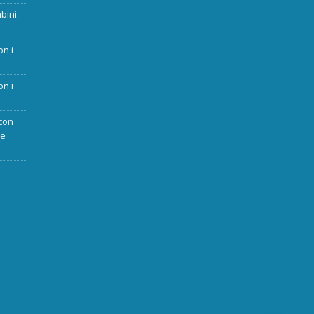
bini:
on i
on i
con
ue