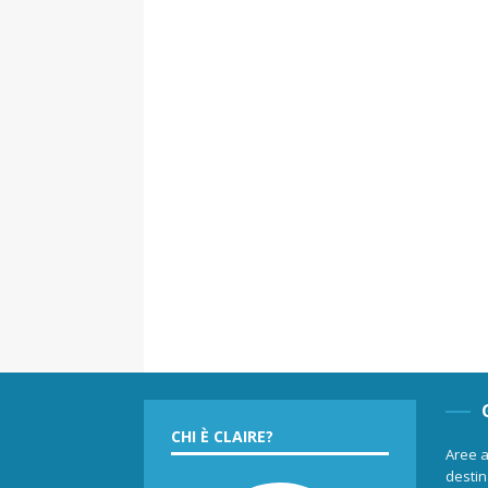
CHI È CLAIRE?
Aree a
destina