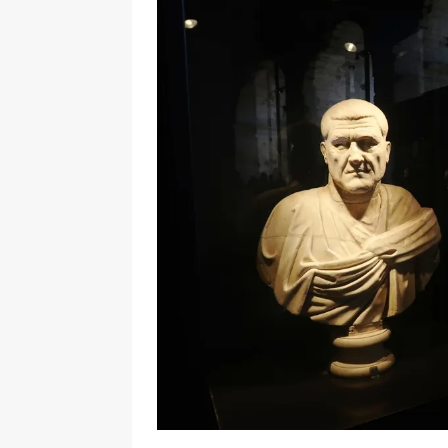
[ 17 Dicembre 2025 ]
Organizza
UTILI
[ 14 Settembre 2025 ]
Rifugi e
PARCHI NATURALI E AREE PICNI
[ 2 Aprile 2025 ]
Escursioni in S
VIAGGI IN SICILIA
[ 17 Settembre 2023 ]
Vendemmi
DIDATTICHE
[ 19 Gennaio 2023 ]
Visitare l
VIAGGI IN SICILIA
[ 20 Marzo 2022 ]
Cosa fare in 
VIAGGI IN SICILIA