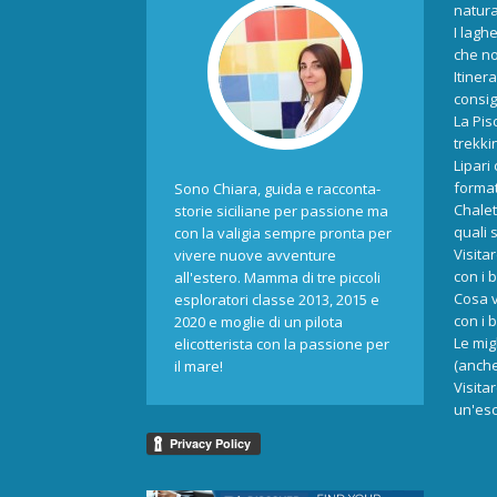
natur
I laghe
che no
Itiner
consigl
La Pis
trekki
Lipari
format
Sono Chiara, guida e racconta-
Chalet
storie siciliane per passione ma
quali 
con la valigia sempre pronta per
Visita
vivere nuove avventure
con i 
all'estero. Mamma di tre piccoli
Cosa v
esploratori classe 2013, 2015 e
con i 
2020 e moglie di un pilota
Le mig
elicotterista con la passione per
(anche
il mare!
Visita
un'esc