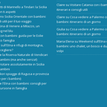
a
Claire
su
Visitare Catania con i bam
tti di Marinello a Tindari: la Sicilia
itinerari e consigli utili
n ti aspetti
ario Sicilia Orientale con bambini:
Claire
su
Cosa vedere a Palermo c
i utili per il tuo viaggio
bambini: itinerario di un giorno
cina di Venere a Milazzo, un
Giulia
su
Cosa vedere a Palermo c
ng nel blu
bambini: itinerario di un giorno
 con bambini: guida per le Eolie
o famiglia
Maria Elena
su
Weekend sull’Etna 
 sull'Etna e rifugi di montagna,
bambini: uno chalet, un bosco e d
scegliere?
volpi
re la Riserva Naturale di Vendicari
bambini (ma anche senza!)
isitare assolutamente in Sicilia
bambini
liori spiagge di Ragusa e provincia
 per i bambini)
re l'Etna con bambini: consigli per
ursione in famiglia