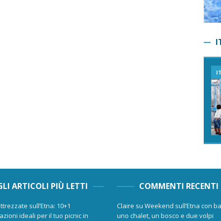
I
I
GLI ARTICOLI PIÙ LETTI
COMMENTI RECENTI
ttrezzate sull’Etna: 10+1
Claire
su
Weekend sull’Etna con ba
zioni ideali per il tuo picnic in
uno chalet, un bosco e due volpi