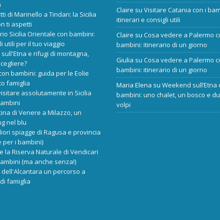
a
Claire
su
Visitare Catania con i bam
tti di Marinello a Tindari: la Sicilia
itinerari e consigli utili
n ti aspetti
ario Sicilia Orientale con bambini:
Claire
su
Cosa vedere a Palermo c
i utili per il tuo viaggio
bambini: itinerario di un giorno
 sull'Etna e rifugi di montagna,
Giulia
su
Cosa vedere a Palermo c
scegliere?
bambini: itinerario di un giorno
 con bambini: guida per le Eolie
o famiglia
Maria Elena
su
Weekend sull’Etna 
isitare assolutamente in Sicilia
bambini: uno chalet, un bosco e d
bambini
volpi
cina di Venere a Milazzo, un
ng nel blu
liori spiagge di Ragusa e provincia
 per i bambini)
re la Riserva Naturale di Vendicari
bambini (ma anche senza!)
dell'Alcantara un percorso a
di famiglia