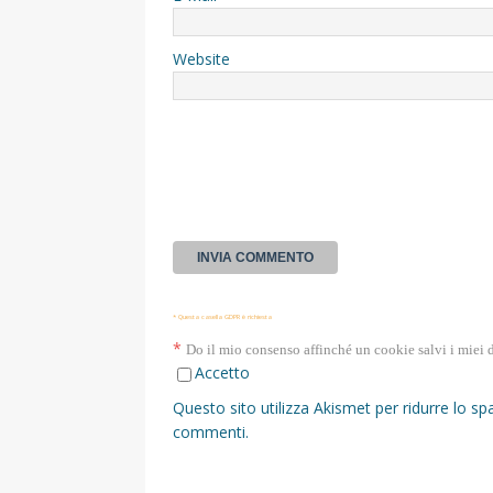
Website
* Questa casella GDPR è richiesta
*
Do il mio consenso affinché un cookie salvi i miei 
Accetto
Questo sito utilizza Akismet per ridurre lo s
commenti
.