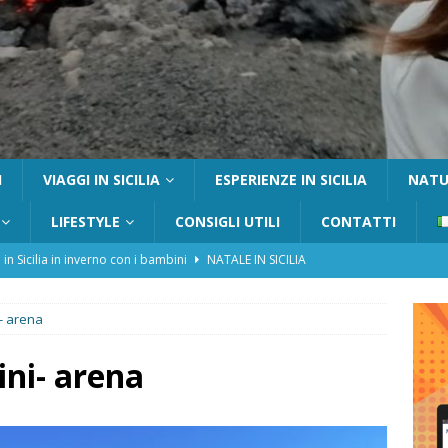
I
VIAGGI IN SICILIA
ESPERIENZE IN SICILIA
NATUR
LIFESTYLE
CONSIGLI UTILI
CONTATTI
 in Sicilia in inverno con i bambini
NATALE IN SICILIA
tania con i bambini: itinerari e consigli utili
GITE FUORI PORTA
- arena
Catafurco con bambini: guida completa su come arrivare,
 FUORI PORTA
ni- arena
a Pantelleria: dammusi vista mare e resort immersi nella natura