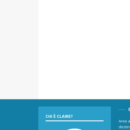
CHI È CLAIRE?
Aree a
destina