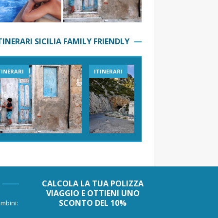
TINERARI SICILIA FAMILY FRIENDLY
TINERARI
ITINERARI
VIAGGI I
CALCOLA LA TUA POLIZZA
VIAGGIO E OTTIENI UNO
SCONTO DEL 10%
mbini: