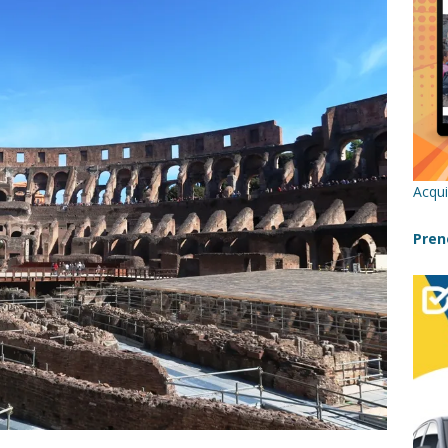
re un viaggio in Sicilia con i bambini (senza stress)
CONSIGLI
 Bivacchi sull’Etna: Guida Completa per Famiglie
SENTIERI,
C
icilia con bambini: itinerari imperdibili (+ consigli utili)- Parte 1
Acqui
a con i bambini in Sicilia, dove andare?
FATTORIE
Pren
a Fiumara d’Arte con i bambini, quando la natura incontra l’arte
Sicilia con i bambini: mare, attività e tour a prova di famiglia