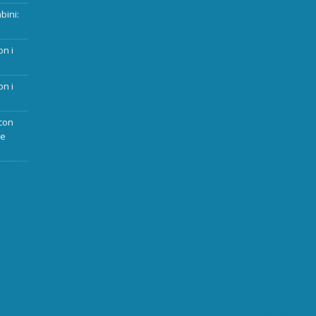
bini:
on i
on i
con
ue