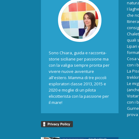
natur
I laghe
che no
Itiner
consigl
Chalet
quali 
Lipari
format
Sono Chiara, guida e racconta-
Cosa v
storie siciliane per passione ma
con i 
con la valigia sempre pronta per
La Pis
vivere nuove avventure
trekki
all'estero. Mamma di tre piccoli
Le mig
esploratori classe 2013, 2015 e
(anche
2020 e moglie di un pilota
Visita
elicotterista con la passione per
con i 
il mare!
Gurne 
prova 