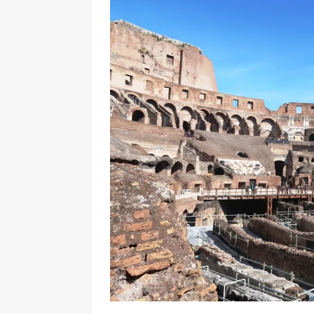
[ 17 Dicembre 2025 ]
Organizza
UTILI
[ 14 Settembre 2025 ]
Rifugi e
PARCHI NATURALI E AREE PICNI
[ 2 Aprile 2025 ]
Escursioni in S
VIAGGI IN SICILIA
[ 17 Settembre 2023 ]
Vendemmi
DIDATTICHE
[ 19 Gennaio 2023 ]
Visitare l
VIAGGI IN SICILIA
[ 20 Marzo 2022 ]
Cosa fare in 
VIAGGI IN SICILIA