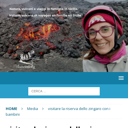
HOME
Media
visitare la riserva dello zingaro con i
bambini