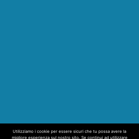
Utilizziamo i cookie per essere sicuri che tu possa avere la
1
migliore esperienza sul nostro sito. Se continui ad utilizzare