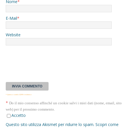
Nome
*
E-Mail
*
Website
* Questa casella GDPR è richiesta
*
Do il mio consenso affinché un cookie salvi i miei dati (nome, email, sito
web) per il prossimo commento.
Accetto
Questo sito utilizza Akismet per ridurre lo spam.
Scopri come